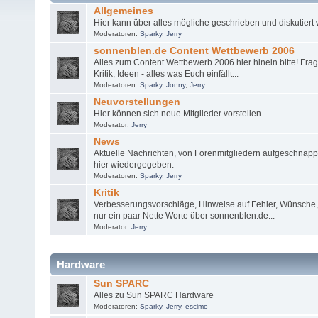
Allgemeines
Hier kann über alles mögliche geschrieben und diskutiert
Moderatoren:
Sparky
,
Jerry
sonnenblen.de Content Wettbewerb 2006
Alles zum Content Wettbewerb 2006 hier hinein bitte! Fra
Kritik, Ideen - alles was Euch einfällt...
Moderatoren:
Sparky
,
Jonny
,
Jerry
Neuvorstellungen
Hier können sich neue Mitglieder vorstellen.
Moderator:
Jerry
News
Aktuelle Nachrichten, von Forenmitgliedern aufgeschnappt
hier wiedergegeben.
Moderatoren:
Sparky
,
Jerry
Kritik
Verbesserungsvorschläge, Hinweise auf Fehler, Wünsche,
nur ein paar Nette Worte über sonnenblen.de...
Moderator:
Jerry
Hardware
Sun SPARC
Alles zu Sun SPARC Hardware
Moderatoren:
Sparky
,
Jerry
,
escimo