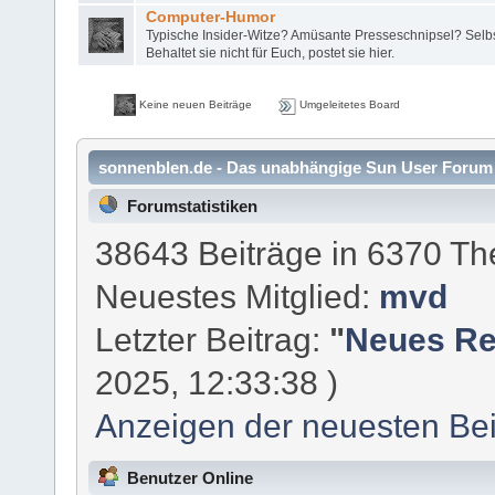
Computer-Humor
Typische Insider-Witze? Amüsante Presseschnipsel? Selb
Behaltet sie nicht für Euch, postet sie hier.
Keine neuen Beiträge
Umgeleitetes Board
sonnenblen.de - Das unabhängige Sun User Forum -
Forumstatistiken
38643 Beiträge in 6370 Th
Neuestes Mitglied:
mvd
Letzter Beitrag:
"
Neues Re
2025, 12:33:38 )
Anzeigen der neuesten Bei
Benutzer Online