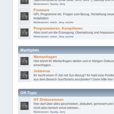
Moderatoren:
Sparky
,
Jerry
Freeware
GPL Programme etc. Fragen zum Bezug, Vorstellung neuer
Installation
Moderatoren:
erisch
,
Jerry
,
escimo
Programmieren, Kompilieren
Alles rund um die Erzeugung, Übersetzung und Anpassun
Moderatoren:
erisch
,
Jerry
,
escimo
Marktplatz
Wertanfragen
Hier könnt Ihr Wertanfragen stellen und in hitzigen Disku
einschlagen...
Jobbörse
Ihr sucht einen IT-Job mit Sun-Bezug? Ihr habt eine Posit
aus dem Bereich Sun/Solaris anzubieten? Dann bitte hier 
Off-Topic
OT Diskussionen
Hier darf über alles geschrieben, diskutiert, gemosert und 
nicht alles tierisch ernst nehmen...
Moderatoren:
Sparky
,
Jerry