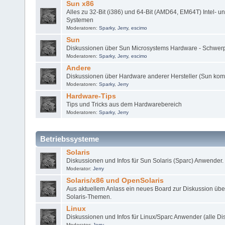
Sun x86
Alles zu 32-Bit (i386) und 64-Bit (AMD64, EM64T) Intel- 
Systemen
Moderatoren:
Sparky
,
Jerry
,
escimo
Sun
Diskussionen über Sun Microsystems Hardware - Schwerp
Moderatoren:
Sparky
,
Jerry
,
escimo
Andere
Diskussionen über Hardware anderer Hersteller (Sun kom
Moderatoren:
Sparky
,
Jerry
Hardware-Tips
Tips und Tricks aus dem Hardwarebereich
Moderatoren:
Sparky
,
Jerry
Betriebssysteme
Solaris
Diskussionen und Infos für Sun Solaris (Sparc) Anwender.
Moderator:
Jerry
Solaris/x86 und OpenSolaris
Aus aktuellem Anlass ein neues Board zur Diskussion übe
Solaris-Themen.
Linux
Diskussionen und Infos für Linux/Sparc Anwender (alle Dis
Moderator:
Jerry