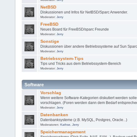
NetBSD
Diskussionen und Infos für NetBSD/Sparc Anwender.
Moderator:
Jerry
FreeBSD
Neues Board für FreeBSD/sparc Freunde
Moderator:
Jerry
Sonstige
Diskussionen über andere Betriebssysteme auf Sun Sparc
Moderator:
Jerry
Betriebssystem-Tips
Tips und Tricks aus dem Betriebssystem-Bereich
Moderator:
Jerry
Software
Vorschlag
Wenn weitere Software-Kategorien diskutiert werden sollen,
vorschlagen. (Foren werden dann dem Bedarf entsprechend
Moderator:
Jerry
Datenbanken
Datenbanksysteme (z.B. MySQL, Postgres, Oracle...)
Moderatoren:
Kathse
,
Jerry
Speichermanagement
Speichersysteme (Disk Suite, NAS, SAN...), Backup und 