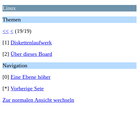
Linux
Themen
<<
<
(19/19)
[1]
Diskettenlaufwerk
[2]
Über dieses Board
Navigation
[0]
Eine Ebene höher
[*]
Vorherige Sete
Zur normalen Ansicht wechseln