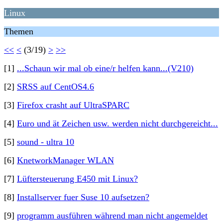
Linux
Themen
<<
<
(3/19)
>
>>
[1]
...Schaun wir mal ob eine/r helfen kann...(V210)
[2]
SRSS auf CentOS4.6
[3]
Firefox crasht auf UltraSPARC
[4]
Euro und ät Zeichen usw. werden nicht durchgereicht...
[5]
sound - ultra 10
[6]
KnetworkManager WLAN
[7]
Lüftersteuerung E450 mit Linux?
[8]
Installserver fuer Suse 10 aufsetzen?
[9]
programm ausführen während man nicht angemeldet