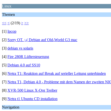
Linux
Themen
<<
<
(2/19)
>
>>
[1]
Ipcop
[2]
Sorry OT. ;-( Debian auf Old-World G3 mac
[3]
debian vs solaris
[4]
Fire 280R Lüftersteuerung
[5]
Debian 4.0 auf SS10
[6]
Netra T1: Reaktion auf Break auf serieller Leitung unterbinden
[7]
Netra T1, Debian 4.0 - Probleme mit dem Namen der zweiten NI
[8]
XVR-500 Linux X-Org Treiber
[9]
Netra t1 Ubuntu CD installation
Navigation