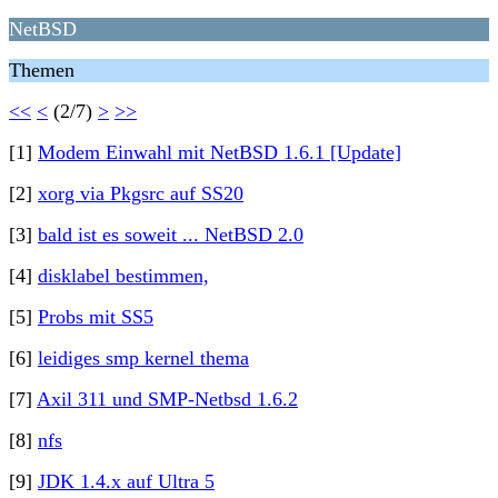
NetBSD
Themen
<<
<
(2/7)
>
>>
[1]
Modem Einwahl mit NetBSD 1.6.1 [Update]
[2]
xorg via Pkgsrc auf SS20
[3]
bald ist es soweit ... NetBSD 2.0
[4]
disklabel bestimmen,
[5]
Probs mit SS5
[6]
leidiges smp kernel thema
[7]
Axil 311 und SMP-Netbsd 1.6.2
[8]
nfs
[9]
JDK 1.4.x auf Ultra 5