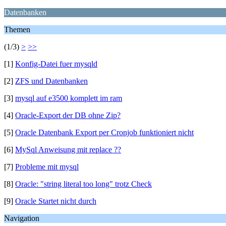
Datenbanken
Themen
(1/3)
>
>>
[1]
Konfig-Datei fuer mysqld
[2]
ZFS und Datenbanken
[3]
mysql auf e3500 komplett im ram
[4]
Oracle-Export der DB ohne Zip?
[5]
Oracle Datenbank Export per Cronjob funktioniert nicht
[6]
MySql Anweisung mit replace ??
[7]
Probleme mit mysql
[8]
Oracle: "string literal too long" trotz Check
[9]
Oracle Startet nicht durch
Navigation