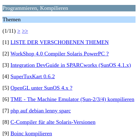
Programmieren, Kompilieren
Themen
(1/11)
>
>>
[1]
LISTE DER VERSCHOBENEN THEMEN
[2]
WorkShop 4.0 Compiler Solaris PowerPC ?
[3]
Integration DevGuide in SPARCworks (SunOS 4.1.x)
[4]
SuperTuxKart 0.6.2
[5]
OpenGL unter SunOS 4.x ?
[6]
TME - The Machine Emulator (Sun-2/3/4) kompilieren
[7]
php auf debian lenny sparc
[8]
C-Compiler für alte Solaris-Versionen
[9]
Boinc kompilieren