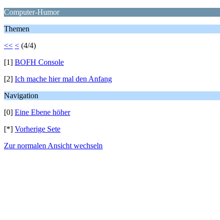
Computer-Humor
Themen
<<
<
(4/4)
[1]
BOFH Console
[2]
Ich mache hier mal den Anfang
Navigation
[0]
Eine Ebene höher
[*]
Vorherige Sete
Zur normalen Ansicht wechseln