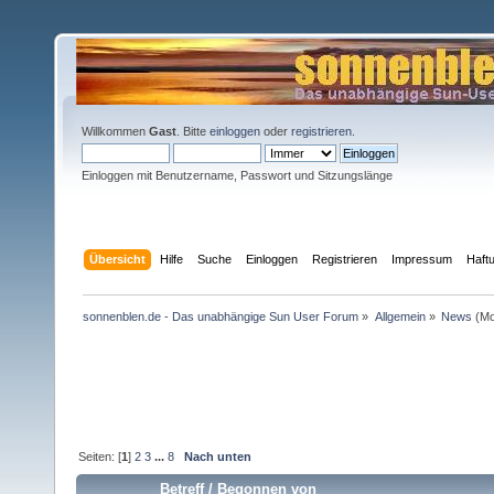
Willkommen
Gast
. Bitte
einloggen
oder
registrieren
.
Einloggen mit Benutzername, Passwort und Sitzungslänge
Übersicht
Hilfe
Suche
Einloggen
Registrieren
Impressum
Haft
sonnenblen.de - Das unabhängige Sun User Forum
»
Allgemein
»
News
(Mo
Seiten: [
1
]
2
3
...
8
Nach unten
Betreff
/
Begonnen von