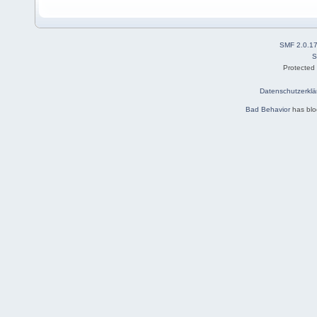
SMF 2.0.1
S
Protected
Datenschutzerklä
Bad Behavior
has bl