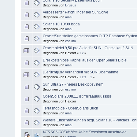
Solaris 10 Security Essentials Buch
Begonnen von
Drusus
Verbesserter PatchFinder bei SunSolve
Begonnen von
maal
Solaris 10 10/09 ist da
Begonnen von
maal
Oracle/Sun stellen gemeinsames OLTP Database System 
Begonnen von
escimo
Oracle bietet 9,50 pro Aktie für SUN - Oracle kauft SUN
Begonnen von Hexxer
«
1
2
»
Drei kostenlose Kapitel aus der 'OpenSolaris Bible'
Begonnen von
maal
[Gerücht]IBM verhandelt mit SUN Übernahme
Begonnen von Hexxer
«
1
2
3
...
5
»
Sun Ultra 27 - neues Desktopsystem
Begonnen von
escimo
OpenSolaris 2008.11 ist rrrrraauuuusssss
Begonnen von Hexxer
Terrashop.de - OpenSolaris Buch
Begonnen von
maal
Weitere Einschränkungen bzgl. Solaris 10 - Patches _o
Begonnen von
maal
VERSCHOBEN: bitte keine Festplatten anschreien
Begonnen von
Sparky