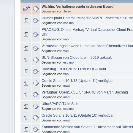
Wichtig: Verhaltensregeln in diesem Board
Begonnen von
Jerry
Illumos plant Unterstützung für SPARC Plattform einzuste
Begonnen von
escimo
FRAOSUG: Online-Vortrag "Virtual Datacenter Cloud Fr
Uhr
Begonnen von
vab
Veranstaltungshinweis: illumos auf dem Chemnitzer Lin
Begonnen von
vab
SUN-Slogan von Cloudfare in 2019 gekauft
Begonnen von
escimo
Dienstag. 19.03.2019: FRAOSUG-Event
Begonnen von
vab
Oracle Solaris 10 1/13 (Update 11) verfügbar
Begonnen von
maal
Verfügbar: OpenSXCE für SPARC von Martin Bochnig
Begonnen von
maal
UltraSPARC T4 in Sicht
Begonnen von
escimo
Oracle Solaris 10 8/11 (Update 10) verfügbar
Begonnen von
maal
Kommende Version von Solaris 11 nicht mehr auf "ältere
Begonnen von
maal