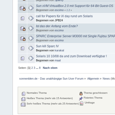
Sun xVM VirtualBox 2.0 mit Support für 64-Bit Guest-OS
Begonnen von
escimo
«
1
2
»
call for Papers für iX day rund um Solaris
Begonnen von JPB24
Ist das der Anfang vom Ende?
Begonnen von
escimo
SPARC Enterprise Server M3000 mit Single Fujitsu SPA
Begonnen von
escimo
Sun kill Sparc IV
Begonnen von
karakal
Solaris 10 10/08 da und zum Download verfügbar !
Begonnen von
maal
Seiten: [
1
]
2
3
...
8
Nach oben
sonnenblen.de - Das unabhängige Sun User Forum
»
Allgemein
»
News
(Mo
Normales Thema
Thema geschlossen
Fixiertes Thema
Heißes Thema (mehr als 15 Antworten)
Umfrage
Sehr heißes Thema (mehr als 25 Antworten)