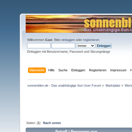
Willkommen
Gast
. Bitte
einloggen
oder
registrieren
.
Einloggen mit Benutzername, Passwort und Sitzungslänge
Übersicht
Hilfe
Suche
Einloggen
Registrieren
Impressum
H
sonnenblen.de - Das unabhängige Sun User Forum
»
Marktplatz
»
Wert
Seiten: [
1
]
Nach unten
Betreff
/
Begonnen von