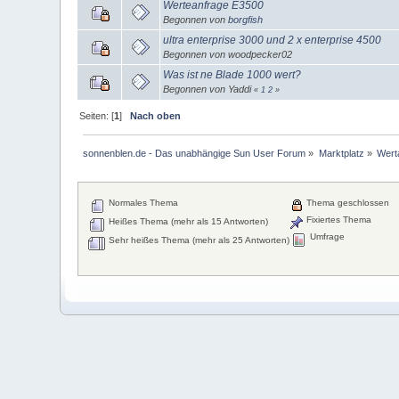
Werteanfrage E3500
Begonnen von
borgfish
ultra enterprise 3000 und 2 x enterprise 4500
Begonnen von woodpecker02
Was ist ne Blade 1000 wert?
Begonnen von Yaddi
«
1
2
»
Seiten: [
1
]
Nach oben
sonnenblen.de - Das unabhängige Sun User Forum
»
Marktplatz
»
Wert
Normales Thema
Thema geschlossen
Fixiertes Thema
Heißes Thema (mehr als 15 Antworten)
Umfrage
Sehr heißes Thema (mehr als 25 Antworten)