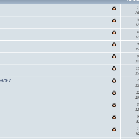
1
26
3
12
4
12
9
15
6
12
1
15
kerte ?
4
12
1
19
3
12
0
8
1
10