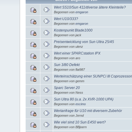
Wert SS10/Sun 411/diverse ältere Kleinteile?
Begonnen von
emgaron
Wert U10/333?
Begonnen von
emgaron
Kostenpunkt Blade1000
Begonnen von jack
Preisentwicklung von Sun Ultra 25/45
Begonnen von ulenz
Wert einer SPARCstation IPX
Begonnen von aro
Sun 3/80 Defekt
Begonnen von flat987
Werteinschätzung einer SUNPCi III Coprozessor
Begonnen von gemm
Sparc Server 20
Begonnen von Ness
Sun Ultra 80 (u.a. 2x XVR-1000 UPA)
Begonnen von
escimo
Wertanfrage für U10 mit diversem Zubehör
Begonnen von Jernd
Wie viel sind 10 Sun E450 wert?
Begonnen von BBjoern