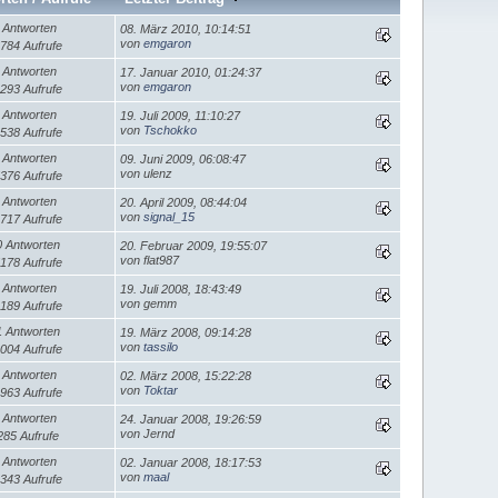
 Antworten
08. März 2010, 10:14:51
von
emgaron
784 Aufrufe
 Antworten
17. Januar 2010, 01:24:37
von
emgaron
293 Aufrufe
 Antworten
19. Juli 2009, 11:10:27
von
Tschokko
538 Aufrufe
 Antworten
09. Juni 2009, 06:08:47
von ulenz
376 Aufrufe
 Antworten
20. April 2009, 08:44:04
von
signal_15
717 Aufrufe
0 Antworten
20. Februar 2009, 19:55:07
von flat987
178 Aufrufe
 Antworten
19. Juli 2008, 18:43:49
von gemm
189 Aufrufe
1 Antworten
19. März 2008, 09:14:28
von
tassilo
004 Aufrufe
 Antworten
02. März 2008, 15:22:28
von
Toktar
963 Aufrufe
 Antworten
24. Januar 2008, 19:26:59
von Jernd
285 Aufrufe
 Antworten
02. Januar 2008, 18:17:53
von
maal
343 Aufrufe