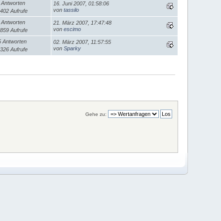
 Antworten
16. Juni 2007, 01:58:06
von
tassilo
402 Aufrufe
 Antworten
21. März 2007, 17:47:48
von
escimo
859 Aufrufe
5 Antworten
02. März 2007, 11:57:55
von
Sparky
326 Aufrufe
Gehe zu: