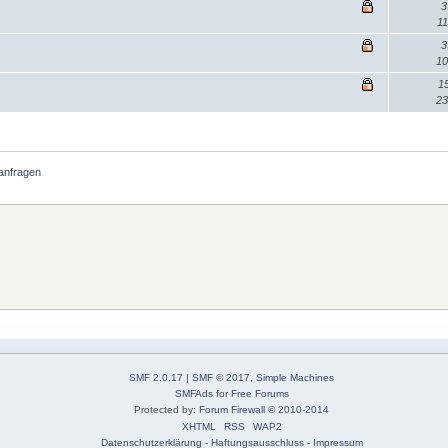
3
11
3
10
1
23
anfragen
SMF 2.0.17
|
SMF © 2017
,
Simple Machines
SMFAds
for
Free Forums
Protected by:
Forum Firewall © 2010-2014
XHTML
RSS
WAP2
Datenschutzerklärung
-
Haftungsausschluss
-
Impressum