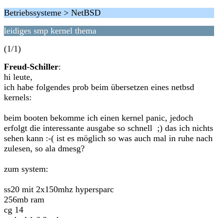
Betriebssysteme > NetBSD
leidiges smp kernel thema
(1/1)
Freud-Schiller
:
hi leute,
ich habe folgendes prob beim übersetzen eines netbsd
kernels:
beim booten bekomme ich einen kernel panic, jedoch
erfolgt die interessante ausgabe so schnell ;) das ich nichts
sehen kann :-( ist es möglich so was auch mal in ruhe nach
zulesen, so ala dmesg?
zum system:
ss20 mit 2x150mhz hypersparc
256mb ram
cg 14