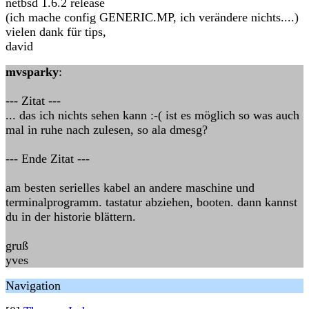
netbsd 1.6.2 release
(ich mache config GENERIC.MP, ich verändere nichts....)
vielen dank für tips,
david
mvsparky
:
--- Zitat ---
... das ich nichts sehen kann :-( ist es möglich so was auch
mal in ruhe nach zulesen, so ala dmesg?
--- Ende Zitat ---
am besten serielles kabel an andere maschine und
terminalprogramm. tastatur abziehen, booten. dann kannst
du in der historie blättern.
gruß
yves
Navigation