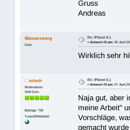
Gruss
Andreas
Re: iPlanet 6.1
Wasserzwerg
«
Antwort #2 am:
06. April 2
Gast
Wirklich sehr hil
Re: iPlanet 6.1
erisch
«
Antwort #3 am:
07. April 2
Moderatoren
Sobl Guru
Naja gut, aber 
meine Arbeit" 
Beiträge: 758
Vorschläge, wa
TurboSPAAAAAG
gemacht wurde 