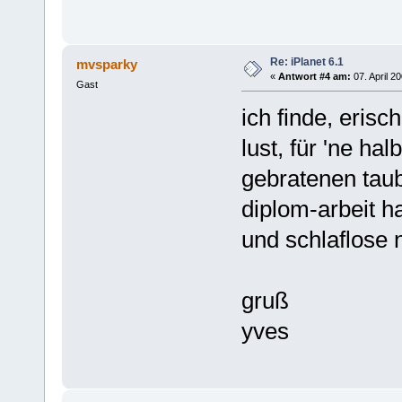
Re: iPlanet 6.1
mvsparky
«
Antwort #4 am:
07. April 2
Gast
ich finde, erisc
lust, für 'ne ha
gebratenen taub
diplom-arbeit h
und schlaflose 
gruß
yves