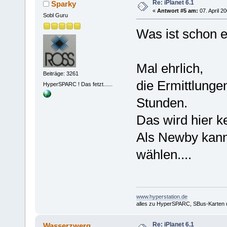
Re: iPlanet 6.1
Sparky
«
Antwort #5 am:
07. April 2
Sobl Guru
Was ist schon e
Mal ehrlich,
Beiträge: 3261
die Ermittlunge
HyperSPARC ! Das fetzt......
Stunden.
Das wird hier k
Als Newby kann
wählen....
www.hyperstation.de
alles zu HyperSPARC, SBus-Karten
Re: iPlanet 6.1
Wasserzwerg