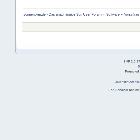
sonnenblen.de - Das unabhängige Sun User Forum
»
Software
»
Vorschlag
SMF 2.0.1
S
Protected
Datenschutzerklä
Bad Behavior
has bl