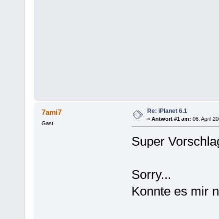
Re: iPlanet 6.1
7ami7
«
Antwort #1 am:
06. April 2
Gast
Super Vorschl
Sorry...
Konnte es mir n