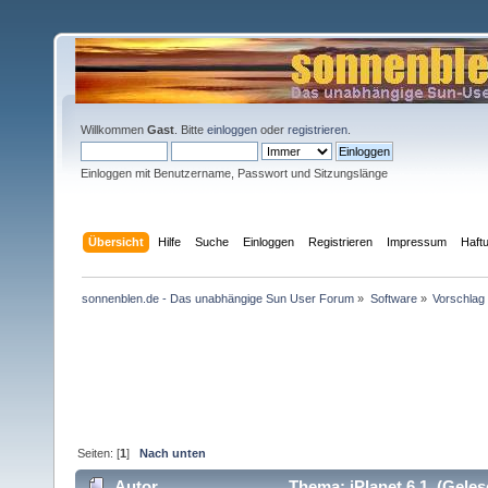
Willkommen
Gast
. Bitte
einloggen
oder
registrieren
.
Einloggen mit Benutzername, Passwort und Sitzungslänge
Übersicht
Hilfe
Suche
Einloggen
Registrieren
Impressum
Haft
sonnenblen.de - Das unabhängige Sun User Forum
»
Software
»
Vorschlag
Seiten: [
1
]
Nach unten
Autor
Thema: iPlanet 6.1 (Geles