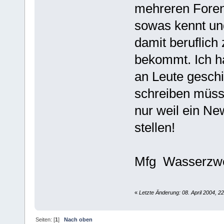
mehreren Foren
sowas kennt un
damit beruflich 
bekommt. Ich h
an Leute geschi
schreiben müsse
nur weil ein N
stellen!
Mfg Wasserz
«
Letzte Änderung: 08. April 2004, 
Seiten: [
1
]
Nach oben