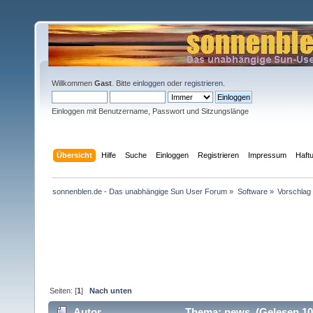
Willkommen
Gast
. Bitte
einloggen
oder
registrieren
.
Einloggen mit Benutzername, Passwort und Sitzungslänge
Übersicht
Hilfe
Suche
Einloggen
Registrieren
Impressum
Haft
sonnenblen.de - Das unabhängige Sun User Forum
»
Software
»
Vorschlag
Seiten: [
1
]
Nach unten
Autor
Thema: news (Gelesen 10