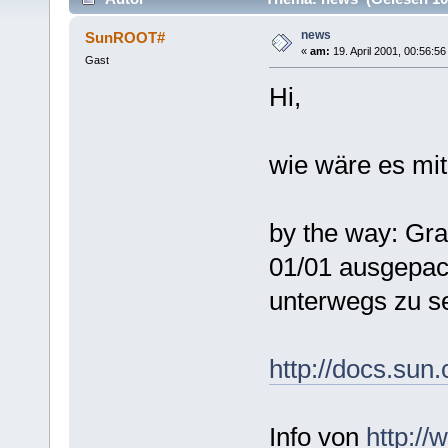
news
SunROOT#
«
am:
19. April 2001, 00:56:56
Gast
Hi,
wie wäre es mit
by the way: Gra
01/01 ausgepack
unterwegs zu se
http://docs.sun
Info von
http:/