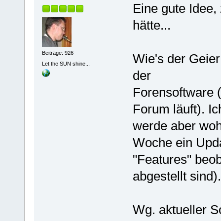
Eine gute Idee,
hätte...
Beiträge: 926
Wie's der Geier 
Let the SUN shine...
der
Forensoftware 
Forum läuft). Ich
werde aber woh
Woche ein Upda
"Features" beoba
abgestellt sind).
Wg. aktueller S