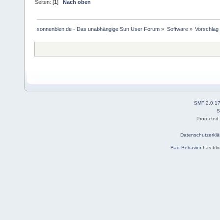
Seiten: [
1
]
Nach oben
sonnenblen.de - Das unabhängige Sun User Forum
»
Software
»
Vorschlag
SMF 2.0.1
S
Protected
Datenschutzerklä
Bad Behavior
has bl