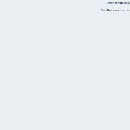
Datenschutzerklä
Bad Behavior
has bl