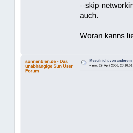
--skip-networki
auch.
Woran kanns li
Mysql nicht von anderem 
sonnenblen.de - Das
unabhängige Sun User
«
am:
29. April 2006, 23:16:51
Forum