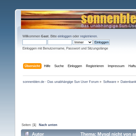
Willkommen
Gast
. Bitte
einloggen
oder
registrieren
.
Einloggen mit Benutzername, Passwort und Sitzungslänge
Übersicht
Hilfe
Suche
Einloggen
Registrieren
Impressum
Haft
sonnenblen.de - Das unabhängige Sun User Forum
»
Software
»
Datenban
Seiten: [
1
]
Nach unten
Autor
Thema: Mysql nicht von a