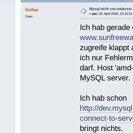
Mysql nicht von anderem 
llothar
«
am:
29. April 2006, 23:16:51
Gast
Ich hab gerade
www.sunfreewa
zugreife klappt
ich nur Fehler
darf. Host 'amd-
MySQL server.
Ich hab schon
http://dev.mysq
connect-to-serv
bringt nichts.