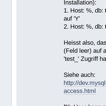
Installation):
1. Host: %, db: 
auf 'Y'
2. Host: %, db: t
Heisst also, das
(Feld leer) auf 
'test_' Zugriff h
Siehe auch:
http://dev.mysq
access.html