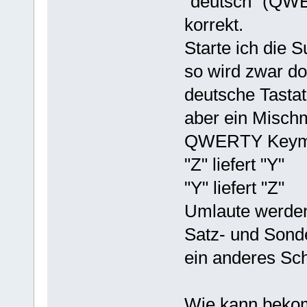
"deutsch" (QWER
korrekt.
Starte ich die
so wird zwar do
deutsche Tastat
aber ein Misc
QWERTY Keym
"Z" liefert "Y"
"Y" liefert "Z"
Umlaute werden 
Satz- und Son
ein anderes Sc
Wie kann bekom