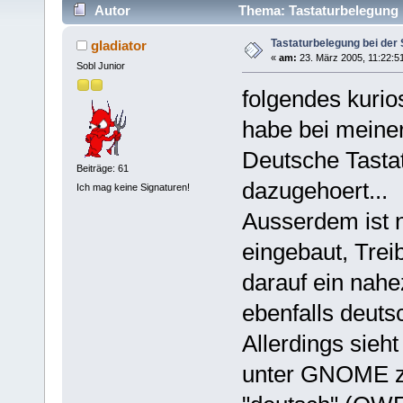
Autor
Thema: Tastaturbelegung 
Tastaturbelegung bei der
gladiator
«
am:
23. März 2005, 11:22:5
Sobl Junior
folgendes kuri
habe bei meiner 
Deutsche Tasta
Beiträge: 61
dazugehoert...
Ich mag keine Signaturen!
Ausserdem ist
eingebaut, Treib
darauf ein nah
ebenfalls deutsc
Allerdings sieh
unter GNOME z.B