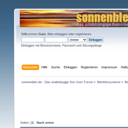
Willkommen
Gast
. Bitte
einloggen
oder
registrieren
.
Einloggen mit Benutzername, Passwort und Sitzungslänge
Übersicht
Hilfe
Suche
Einloggen
Registrieren
Impressum
Haft
sonnenblen.de - Das unabhängige Sun User Forum
»
Betriebssysteme
»
Be
Seiten: [
1
]
Nach unten