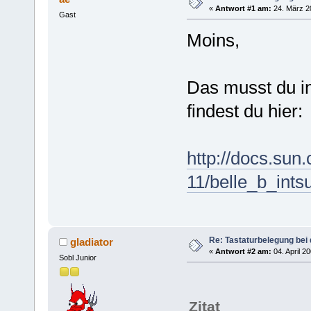
«
Antwort #1 am:
24. März 2
Gast
Moins,
Das musst du in
findest du hier:
http://docs.sun
11/belle_b_int
Re: Tastaturbelegung bei
gladiator
«
Antwort #2 am:
04. April 2
Sobl Junior
Zitat