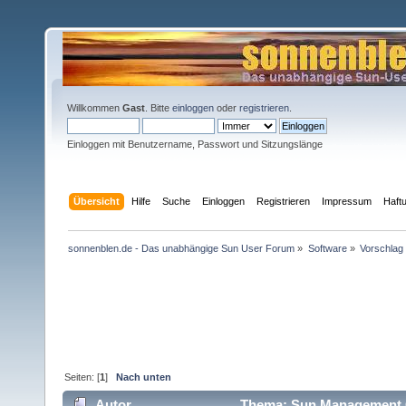
Willkommen
Gast
. Bitte
einloggen
oder
registrieren
.
Einloggen mit Benutzername, Passwort und Sitzungslänge
Übersicht
Hilfe
Suche
Einloggen
Registrieren
Impressum
Haft
sonnenblen.de - Das unabhängige Sun User Forum
»
Software
»
Vorschlag
Seiten: [
1
]
Nach unten
Autor
Thema: Sun Management C