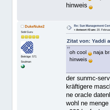
hinweis
Re: Sun Management Cen
DukeNuke2
«
Antwort #3 am:
20. Februar
Sobl Guru
Zitat von: Yaddi 
oh cool
naja br
Beiträge: 571
hinweis
Soulman
der sunmc-serve
kräftigere masch
ne oracle daten
wohl ne menge p