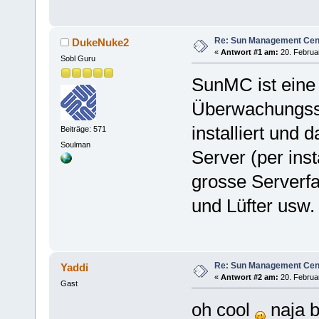
Re: Sun Management Cen
DukeNuke2
«
Antwort #1 am:
20. Februar
Sobl Guru
SunMC ist eine
Überwachungsso
installiert und
Beiträge: 571
Soulman
Server (per ins
grosse Serverfa
und Lüfter usw.
Re: Sun Management Cen
Yaddi
«
Antwort #2 am:
20. Februar
Gast
oh cool
naja b