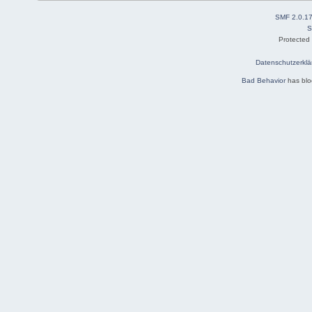
SMF 2.0.1
S
Protected
Datenschutzerklä
Bad Behavior
has bl