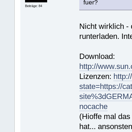
fuer?
Beiträge: 84
Nicht wirklich 
runterladen. Int
Download:
http://www.sun
Lizenzen:
http:
state=https://c
site%3dGERM
nocache
(Hioffe mal das 
hat... ansonste