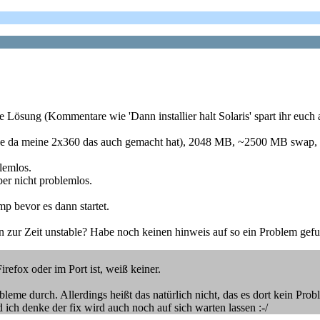
e Lösung (Kommentare wie 'Dann installier halt Solaris' spart ihr euch a
che da meine 2x360 das auch gemacht hat), 2048 MB, ~2500 MB swap, 
blemlos.
aber nicht problemlos.
mp bevor es dann startet.
 zur Zeit unstable? Habe noch keinen hinweis auf so ein Problem gef
refox oder im Port ist, weiß keiner.
leme durch. Allerdings heißt das natürlich nicht, das es dort kein Prob
d ich denke der fix wird auch noch auf sich warten lassen :-/