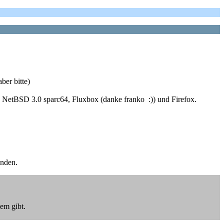
ber bitte)
NetBSD 3.0 sparc64, Fluxbox (danke franko :)) und Firefox.
unden.
lem gibt.