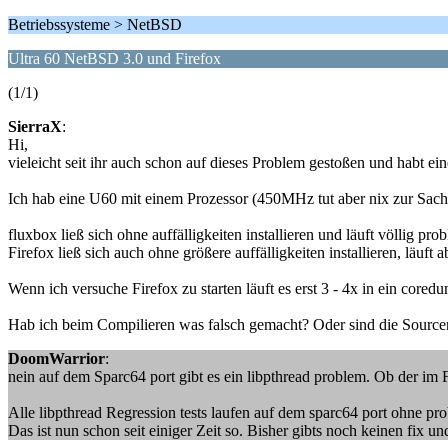
Betriebssysteme > NetBSD
Ultra 60 NetBSD 3.0 und Firefox
(1/1)
SierraX
:
Hi,
vieleicht seit ihr auch schon auf dieses Problem gestoßen und habt ein
Ich hab eine U60 mit einem Prozessor (450MHz tut aber nix zur Sa
fluxbox ließ sich ohne auffälligkeiten installieren und läuft völlig pro
Firefox ließ sich auch ohne größere auffälligkeiten installieren, läuft 
Wenn ich versuche Firefox zu starten läuft es erst 3 - 4x in ein coredu
Hab ich beim Compilieren was falsch gemacht? Oder sind die Sourcen
DoomWarrior
:
nein auf dem Sparc64 port gibt es ein libpthread problem. Ob der im Fi
Alle libpthread Regression tests laufen auf dem sparc64 port ohne prob
Das ist nun schon seit einiger Zeit so. Bisher gibts noch keinen fix un