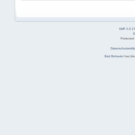
SMF 2.0.1
S
Protected
Datenschutzerklä
Bad Behavior
has bl