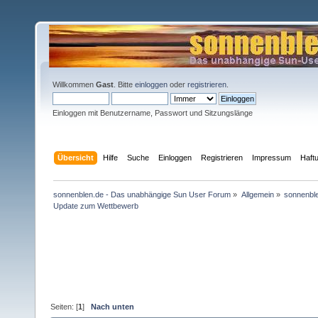
Willkommen
Gast
. Bitte
einloggen
oder
registrieren
.
Einloggen mit Benutzername, Passwort und Sitzungslänge
Übersicht
Hilfe
Suche
Einloggen
Registrieren
Impressum
Haft
sonnenblen.de - Das unabhängige Sun User Forum
»
Allgemein
»
sonnenbl
Update zum Wettbewerb
Seiten: [
1
]
Nach unten