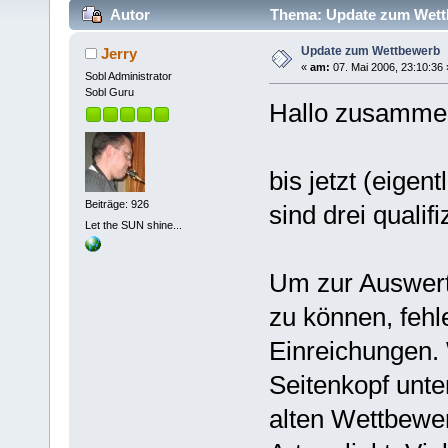
Autor
Thema: Update zum Wettb
Update zum Wettbewerb
Jerry
«
am:
07. Mai 2006, 23:10:36 
Sobl Administrator
Sobl Guru
Hallo zusamme
bis jetzt (eigen
Beiträge: 926
sind drei qualif
Let the SUN shine...
Um zur Auswert
zu können, fehl
Einreichungen. 
Seitenkopf unter
alten Wettbewer