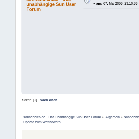
unabhängige Sun User
«
am:
07. Mai 2006, 23:10:36 
Forum
Seiten: [
1
]
Nach oben
sonnenblen.de - Das unabhängige Sun User Forum
»
Allgemein
»
sonnenbl
Update zum Wettbewerb