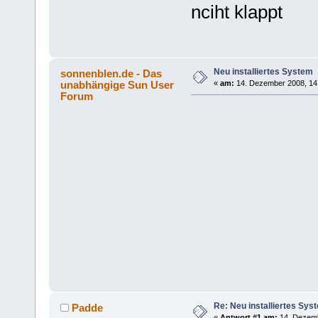
nciht klappt
Neu installiertes System
sonnenblen.de - Das
unabhängige Sun User
«
am:
14. Dezember 2008, 14
Forum
Re: Neu installiertes Sys
Padde
«
Antwort #1 am:
14. Dezemb