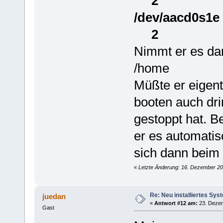
2
/dev/aa
2
Nimmt er es da
/home
Müßte er eigentl
booten auch dri
gestoppt hat. Be
er es automatisc
sich dann beim
«
Letzte Änderung: 16. Dezember 20
Re: Neu installiertes Sys
juedan
«
Antwort #12 am:
23. Dezem
Gast