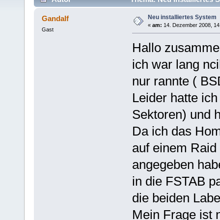
Neu installiertes System
Gandalf
«
am:
14. Dezember 2008, 14
Gast
Hallo zusamme
ich war lang nc
nur rannte ( BS
Leider hatte ich
Sektoren) und h
Da ich das Ho
auf einem Raid 
angegeben habe,
in die FSTAB p
die beiden Lab
Mein Frage ist 