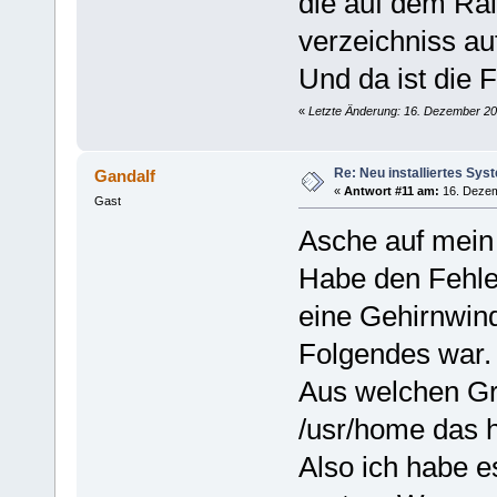
die auf dem Ra
verzeichniss auf
Und da ist die 
«
Letzte Änderung: 16. Dezember 20
Re: Neu installiertes Sys
Gandalf
«
Antwort #11 am:
16. Dezem
Gast
Asche auf mein
Habe den Fehle
eine Gehirnwin
Folgendes war.
Aus welchen Gr
/usr/home das 
Also ich habe e