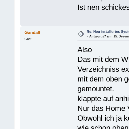
Ist nen schickes
Re: Neu installiertes Sys
Gandalf
«
Antwort #7 am:
15. Dezemb
Gast
Also
Das mit dem W
Verzeichniss ex
mit dem oben g
gemountet.
klappte auf anh
Nur das Home Ve
Obwohl ich ja k
wie schon oben