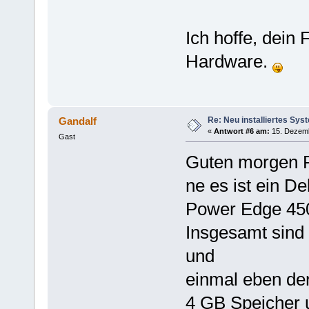
Ich hoffe, dein
Hardware.
Re: Neu installiertes Sys
Gandalf
«
Antwort #6 am:
15. Dezemb
Gast
Guten morgen 
ne es ist ein De
Power Edge 450
Insgesamt sind 
und
einmal eben der
4 GB Speicher u