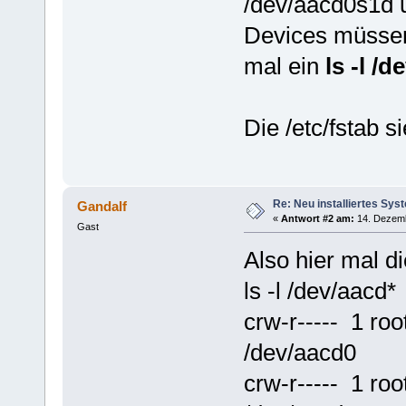
/dev/aacd0s1d 
Devices müssen
mal ein
ls -l /d
Die /etc/fstab s
Re: Neu installiertes Sys
Gandalf
«
Antwort #2 am:
14. Dezemb
Gast
Also hier mal d
ls -l /dev/aacd*
crw-r----- 1 r
/dev/aacd0
crw-r----- 1 r