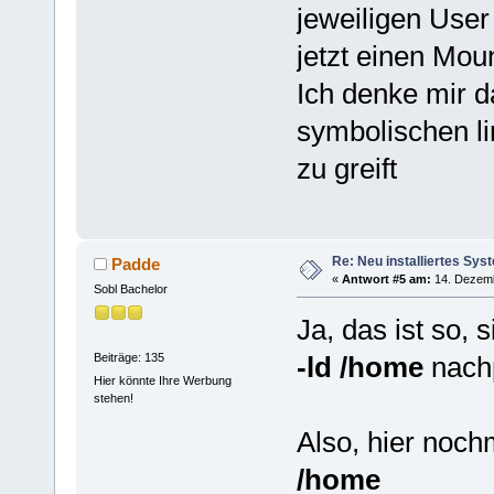
jeweiligen User 
jetzt einen Mou
Ich denke mir d
symbolischen li
zu greift
Re: Neu installiertes Sys
Padde
«
Antwort #5 am:
14. Dezemb
Sobl Bachelor
Ja, das ist so,
Beiträge: 135
-ld /home
nachp
Hier könnte Ihre Werbung
stehen!
Also, hier noc
/home