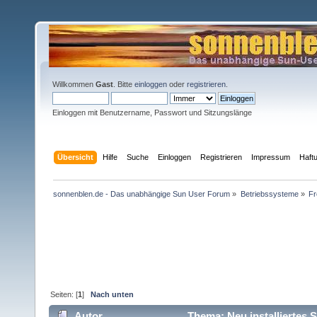
Willkommen
Gast
. Bitte
einloggen
oder
registrieren
.
Einloggen mit Benutzername, Passwort und Sitzungslänge
Übersicht
Hilfe
Suche
Einloggen
Registrieren
Impressum
Haft
sonnenblen.de - Das unabhängige Sun User Forum
»
Betriebssysteme
»
F
Seiten: [
1
]
Nach unten
Autor
Thema: Neu installiertes 