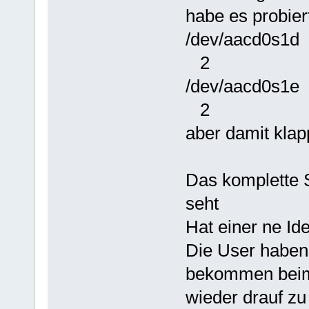
habe es probier
/dev/aac
2
/dev/aa
2
aber damit klapp
Das komplette S
seht
Hat einer ne Id
Die User haben 
bekommen beim
wieder drauf zu