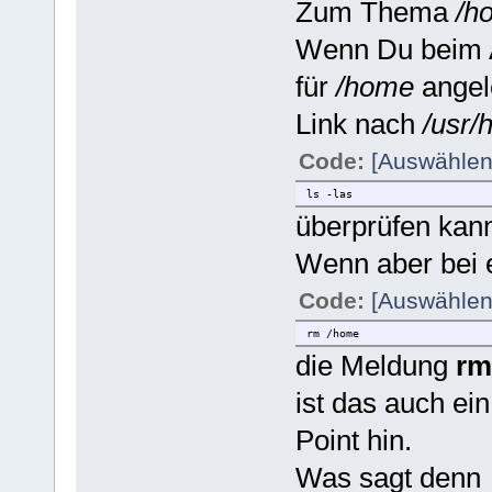
Zum Thema
/h
Wenn Du beim A
für
/home
angele
Link nach
/usr
Code:
[Auswählen
ls -las
überprüfen kann
Wenn aber bei 
Code:
[Auswählen
rm /home
die Meldung
rm
ist das auch ei
Point hin.
Was sagt denn