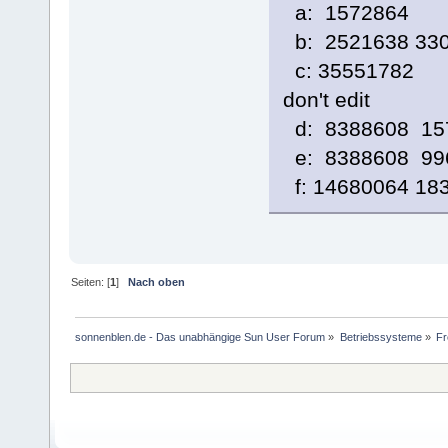
a: 1572864 0
b: 252163
c: 35551782
don't edit
d: 8388608 15
e: 8388608 99
f: 14680064 1
Seiten: [
1
]
Nach oben
sonnenblen.de - Das unabhängige Sun User Forum
»
Betriebssysteme
»
F