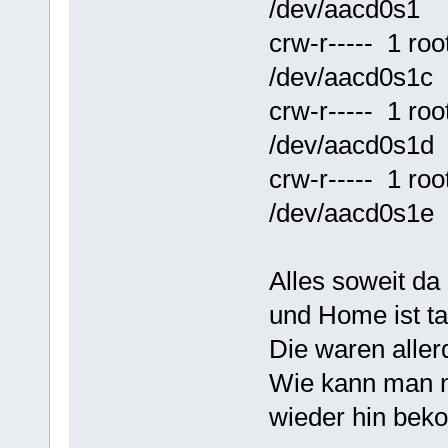
/dev/aacd0s1
crw-r----- 1 r
/dev/aacd0s1c
crw-r----- 1 r
/dev/aacd0s1d
crw-r----- 1 r
/dev/aacd0s1e
Alles soweit da
und Home ist ta
Die waren aller
Wie kann man n
wieder hin be