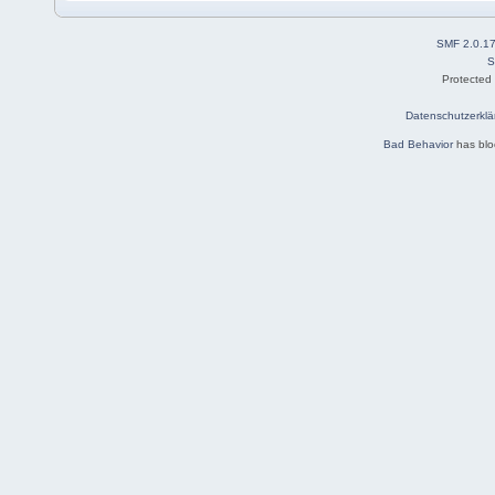
SMF 2.0.1
S
Protected
Datenschutzerklä
Bad Behavior
has bl