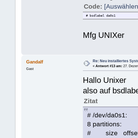
Code:
[Auswählen
# bsdlabel da0s1
Mfg UNIXer
Re: Neu installiertes Sys
Gandalf
«
Antwort #13 am:
27. Dezem
Gast
Hallo Unixer
also auf bsdlab
Zitat
# /dev/da0s1:
8 partitions:
# size offset 