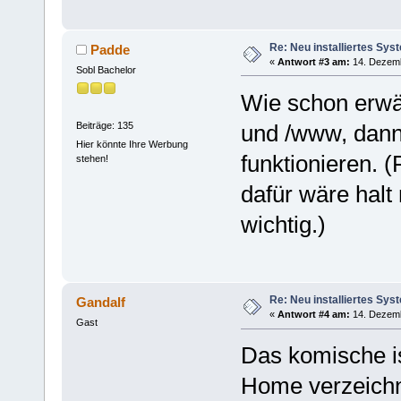
Re: Neu installiertes Sys
Padde
«
Antwort #3 am:
14. Dezemb
Sobl Bachelor
Wie schon erwäh
Beiträge: 135
und /www, dann 
Hier könnte Ihre Werbung
funktionieren. 
stehen!
dafür wäre hal
wichtig.)
Re: Neu installiertes Sys
Gandalf
«
Antwort #4 am:
14. Dezemb
Gast
Das komische ist
Home verzeichni