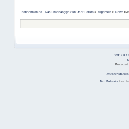
sonnenblen.de - Das unabhängige Sun User Forum
»
Allgemein
»
News
(Mo
SMF 2.0.1
S
Protected
Datenschutzerklä
Bad Behavior
has bl