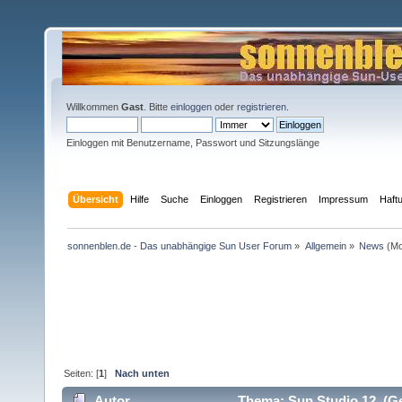
Willkommen
Gast
. Bitte
einloggen
oder
registrieren
.
Einloggen mit Benutzername, Passwort und Sitzungslänge
Übersicht
Hilfe
Suche
Einloggen
Registrieren
Impressum
Haft
sonnenblen.de - Das unabhängige Sun User Forum
»
Allgemein
»
News
(Mo
Seiten: [
1
]
Nach unten
Autor
Thema: Sun Studio 12 (Ge