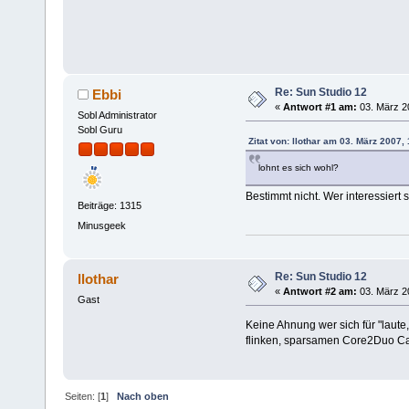
Re: Sun Studio 12
Ebbi
«
Antwort #1 am:
03. März 2
Sobl Administrator
Sobl Guru
Zitat von: llothar am 03. März 2007,
lohnt es sich wohl?
Bestimmt nicht. Wer interessiert 
Beiträge: 1315
Minusgeek
Re: Sun Studio 12
llothar
«
Antwort #2 am:
03. März 2
Gast
Keine Ahnung wer sich für "laute,
flinken, sparsamen Core2Duo C
Seiten: [
1
]
Nach oben