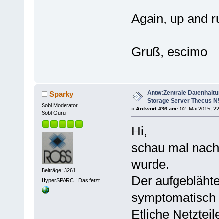
Again, up and r
Gruß, escimo
Antw:Zentrale Datenhaltu
Sparky
Storage Server Thecus N
Sobl Moderator
«
Antwort #36 am:
02. Mai 2015, 22
Sobl Guru
Hi,
schau mal nach,
wurde.
Beiträge: 3261
Der aufgeblähte
HyperSPARC ! Das fetzt......
symptomatisch 
Etliche Netztei