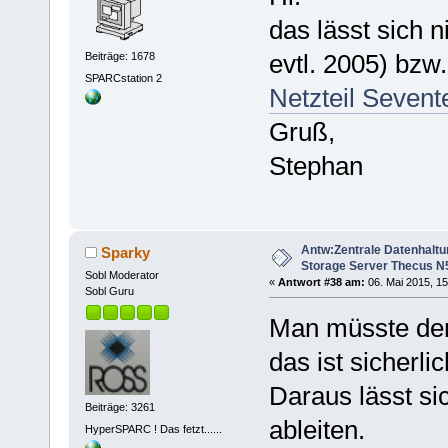
das lässt sich n
evtl. 2005) bzw
Beiträge: 1678
SPARCstation 2
Netzteil Seve
Gruß,
Stephan
Antw:Zentrale Datenhaltu
Sparky
Storage Server Thecus N
Sobl Moderator
«
Antwort #38 am:
06. Mai 2015, 15
Sobl Guru
Man müsste den
das ist sicherl
Daraus lässt s
Beiträge: 3261
ableiten.
HyperSPARC ! Das fetzt......