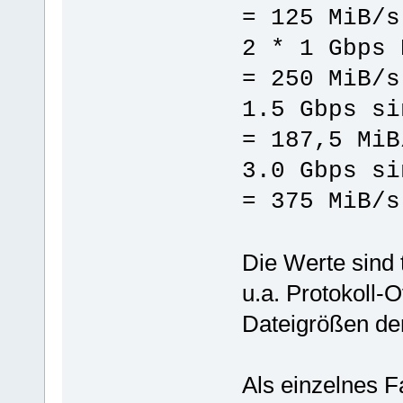
= 125 MiB/s
2 * 1 Gbps 
= 250 MiB/s
1.5 Gbps si
= 187,5 MiB
3.0 Gbps si
= 375 MiB/s
Die Werte sind 
u.a. Protokoll-
Dateigrößen de
Als einzelnes Fa