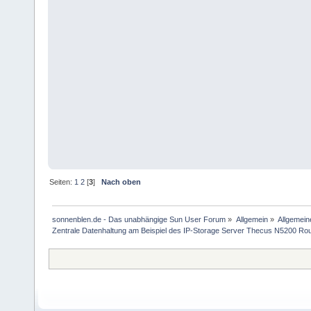
Seiten:
1
2
[
3
]
Nach oben
sonnenblen.de - Das unabhängige Sun User Forum
»
Allgemein
»
Allgemein
Zentrale Datenhaltung am Beispiel des IP-Storage Server Thecus N5200 Ro