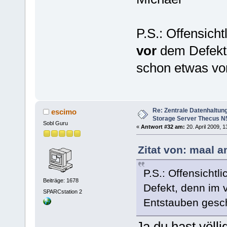
P.S.: Offensich
vor
dem Defekt,
schon etwas vo
Re: Zentrale Datenhaltung
escimo
Storage Server Thecus N
Sobl Guru
«
Antwort #32 am:
20. April 2009, 1
Zitat von: maal a
P.S.: Offensicht
Beiträge: 1678
Defekt, denn im 
SPARCstation 2
Entstauben gesc
Ja du hast völl