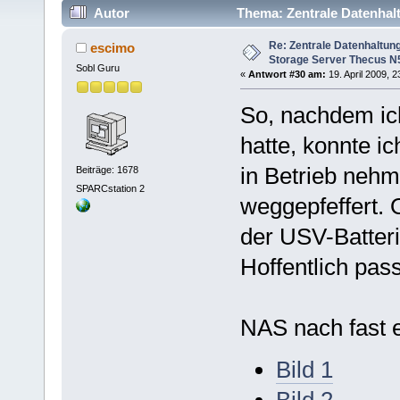
Autor
Thema: Zentrale Datenhal
(Gelesen 68132 mal)
Re: Zentrale Datenhaltung
escimo
Storage Server Thecus N
Sobl Guru
«
Antwort #30 am:
19. April 2009, 2
So, nachdem ich
hatte, konnte i
in Betrieb nehm
Beiträge: 1678
SPARCstation 2
weggepfeffert. 
der USV-Batterie
Hoffentlich pass
NAS nach fast 
Bild 1
Bild 2