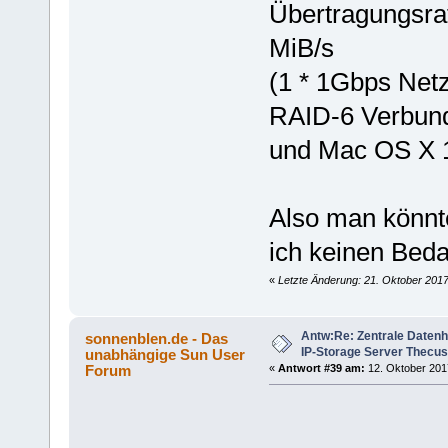
Übertragungsrat
MiB/s
(1 * 1Gbps Net
RAID-6 Verbun
und Mac OS X 
Also man könnte
ich keinen Beda
«
Letzte Änderung: 21. Oktober 2017
Antw:Re: Zentrale Datenh
sonnenblen.de - Das
IP-Storage Server Thecu
unabhängige Sun User
Forum
«
Antwort #39 am:
12. Oktober 2017