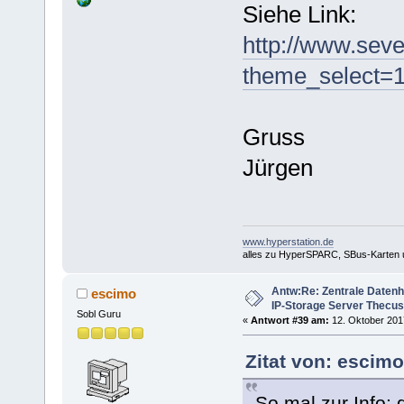
Siehe Link:
http://www.sev
theme_select=1
Gruss
Jürgen
www.hyperstation.de
alles zu HyperSPARC, SBus-Karten
Antw:Re: Zentrale Datenh
escimo
IP-Storage Server Thecu
Sobl Guru
«
Antwort #39 am:
12. Oktober 2017
Zitat von: escim
So mal zur Info: 