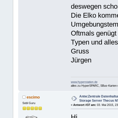
deswegen schon 
Die Elko komme
Umgebungstempe
Oftmals genügt 
Typen und alles 
Gruss
Jürgen
www.hyperstation.de
alles zu HyperSPARC, SBus-Karten
Antw:Zentrale Datenhaltu
escimo
Storage Server Thecus N
Sobl Guru
«
Antwort #37 am:
03. Mai 2015, 23
Hi.