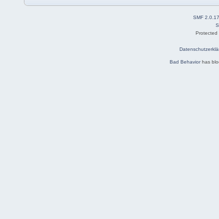
SMF 2.0.1
S
Protected
Datenschutzerklä
Bad Behavior
has bl