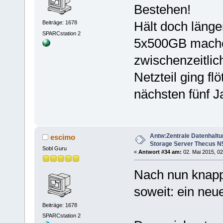
Bestehen!
Hält doch länge
Beiträge: 1678
SPARCstation 2
5x500GB machen
zwischenzeitlic
Netzteil ging fl
nächsten fünf 
Antw:Zentrale Datenhaltu
escimo
Storage Server Thecus N
Sobl Guru
«
Antwort #34 am:
02. Mai 2015, 02
Nach nun knapp
soweit: ein neu
Beiträge: 1678
SPARCstation 2