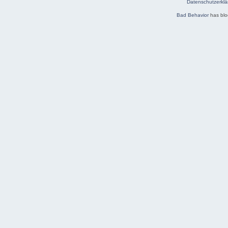
Datenschutzerklä
Bad Behavior
has bl