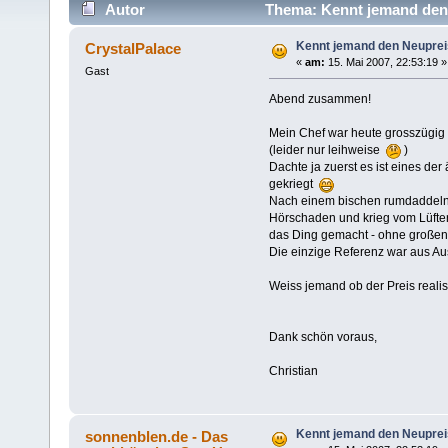
Autor
Thema: Kennt jemand den 
Kennt jemand den Neupreis
CrystalPalace
«
am:
15. Mai 2007, 22:53:19 »
Gast
Abend zusammen!
Mein Chef war heute grosszügig 
(leider nur leihweise
)
Dachte ja zuerst es ist eines der
gekriegt
Nach einem bischen rumdaddeln w
Hörschaden und krieg vom Lüfter
das Ding gemacht - ohne großen 
Die einzige Referenz war aus Au
Weiss jemand ob der Preis reali
Dank schön voraus,
Christian
Kennt jemand den Neupreis
sonnenblen.de - Das