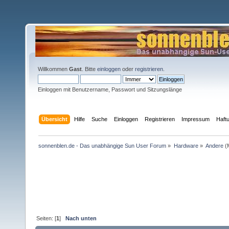
Willkommen
Gast
. Bitte
einloggen
oder
registrieren
.
Einloggen mit Benutzername, Passwort und Sitzungslänge
Übersicht
Hilfe
Suche
Einloggen
Registrieren
Impressum
Haft
sonnenblen.de - Das unabhängige Sun User Forum
»
Hardware
»
Andere
(
Seiten: [
1
]
Nach unten