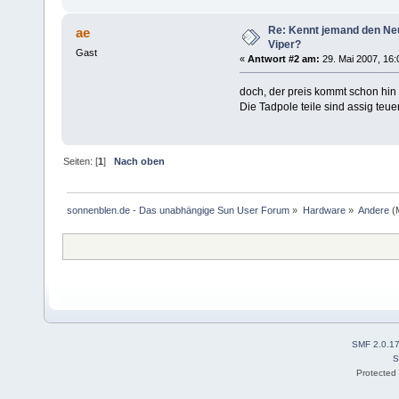
Re: Kennt jemand den Neu
ae
Viper?
Gast
«
Antwort #2 am:
29. Mai 2007, 16:
doch, der preis kommt schon hi
Die Tadpole teile sind assig teuer
Seiten: [
1
]
Nach oben
sonnenblen.de - Das unabhängige Sun User Forum
»
Hardware
»
Andere
(
SMF 2.0.1
S
Protected