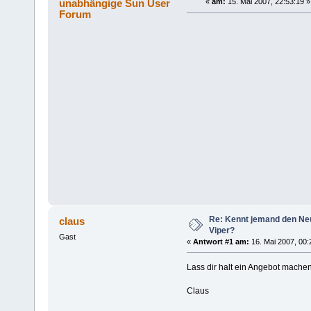
unabhängige Sun User
«
am:
15. Mai 2007, 22:53:19 »
Forum
Re: Kennt jemand den Neu
claus
Viper?
Gast
«
Antwort #1 am:
16. Mai 2007, 00:
Lass dir halt ein Angebot mache
Claus