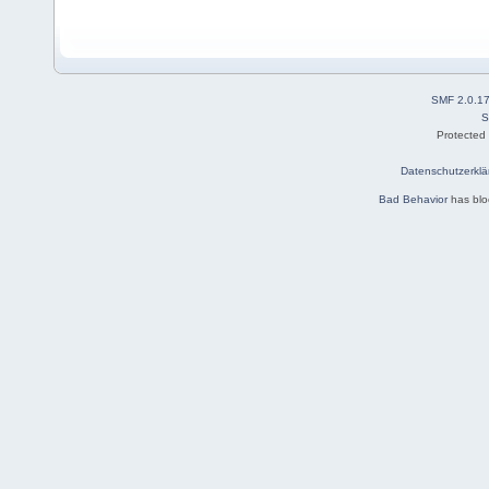
SMF 2.0.1
S
Protected
Datenschutzerklä
Bad Behavior
has bl