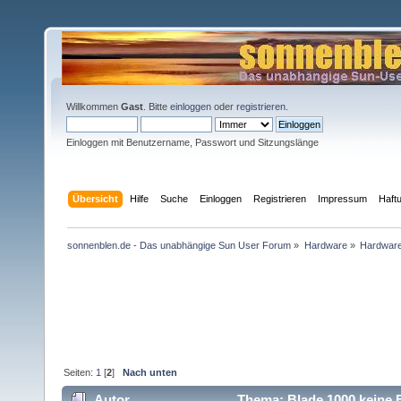
Willkommen
Gast
. Bitte
einloggen
oder
registrieren
.
Einloggen mit Benutzername, Passwort und Sitzungslänge
Übersicht
Hilfe
Suche
Einloggen
Registrieren
Impressum
Haft
sonnenblen.de - Das unabhängige Sun User Forum
»
Hardware
»
Hardware
Seiten:
1
[
2
]
Nach unten
Autor
Thema: Blade 1000 keine F