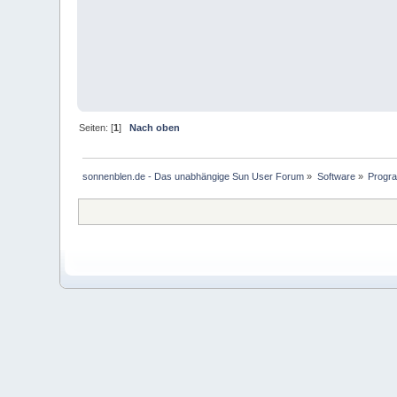
Seiten: [
1
]
Nach oben
sonnenblen.de - Das unabhängige Sun User Forum
»
Software
»
Progra