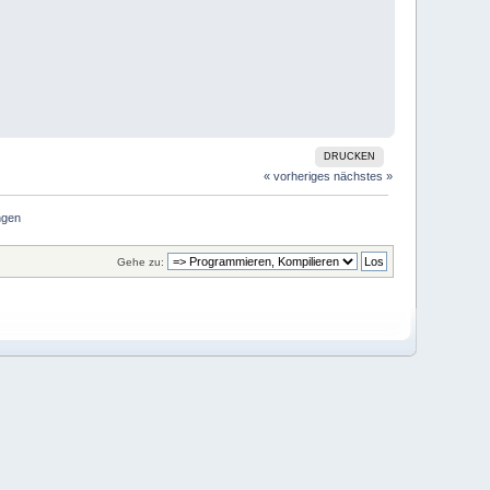
DRUCKEN
« vorheriges
nächstes »
ngen
Gehe zu: