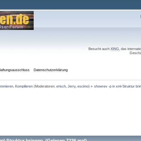
Besucht auch
XING
, das internat
Geschä
aftungsausschluss
Datenschutzerklärung
mmieren, Kompilieren
(Moderatoren:
erisch
,
Jerry
,
escimo
) »
showrev -p in xml-Struktur bri
ml-Struktur bringen (Gelesen 7236 mal)