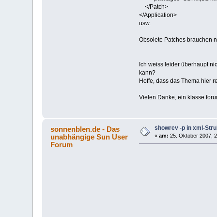
</Patch>
</Application>
usw.
Obsolete Patches brauchen ni
Ich weiss leider überhaupt ni
kann?
Hoffe, dass das Thema hier re
Vielen Danke, ein klasse foru
showrev -p in xml-Stru
sonnenblen.de - Das
unabhängige Sun User
«
am:
25. Oktober 2007, 2
Forum