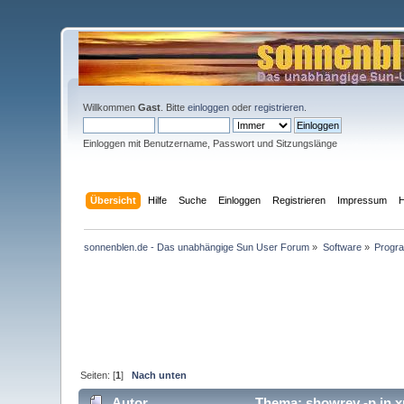
Willkommen
Gast
. Bitte
einloggen
oder
registrieren
.
Einloggen mit Benutzername, Passwort und Sitzungslänge
Übersicht
Hilfe
Suche
Einloggen
Registrieren
Impressum
H
sonnenblen.de - Das unabhängige Sun User Forum
»
Software
»
Progra
Seiten: [
1
]
Nach unten
Autor
Thema: showrev -p in x