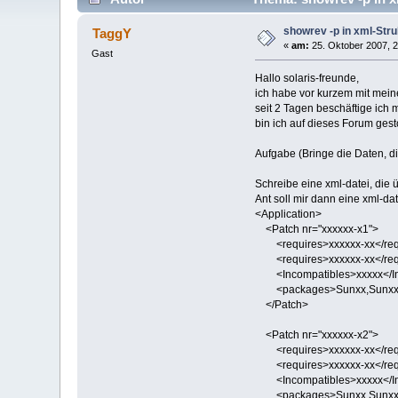
showrev -p in xml-Stru
TaggY
«
am:
25. Oktober 2007, 2
Gast
Hallo solaris-freunde,
ich habe vor kurzem mit mei
seit 2 Tagen beschäftige ich 
bin ich auf dieses Forum ges
Aufgabe (Bringe die Daten, di
Schreibe eine xml-datei, die 
Ant soll mir dann eine xml-dat
<Application>
<Patch nr="xxxxxx-x1">
<requires>xxxxxx-xx</req
<requires>xxxxxx-xx</requir
<Incompatibles>xxxxx</In
<packages>Sunxx,Sunxx<
</Patch>
<Patch nr="xxxxxx-x2">
<requires>xxxxxx-xx</req
<requires>xxxxxx-xx</requir
<Incompatibles>xxxxx</In
<packages>Sunxx,Sunxx<