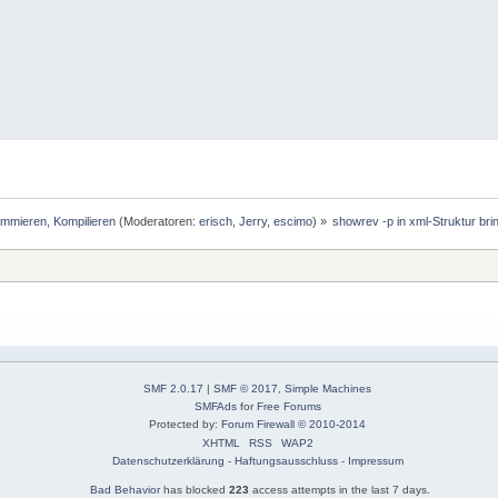
mmieren, Kompilieren
(Moderatoren:
erisch
,
Jerry
,
escimo
) »
showrev -p in xml-Struktur bri
SMF 2.0.17
|
SMF © 2017
,
Simple Machines
SMFAds
for
Free Forums
Protected by:
Forum Firewall © 2010-2014
XHTML
RSS
WAP2
Datenschutzerklärung
-
Haftungsausschluss
-
Impressum
Bad Behavior
has blocked
223
access attempts in the last 7 days.