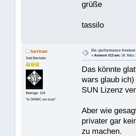
grüße
tassilo
Re: performance freebsd 
turrican
«
Antwort #13 am:
26. März 
Sobl Bachelor
Das könnte glat
wars glaub ich)
SUN Lizenz ve
Beiträge: 104
"In SPARC we trust"
Aber wie gesagt
privater gar ke
zu machen.