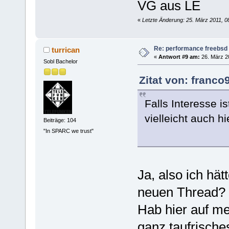
VG aus LE
«
Letzte Änderung: 25. März 2011, 0
Re: performance freebsd 
turrican
«
Antwort #9 am:
26. März 20
Sobl Bachelor
Zitat von: franco
Falls Interesse 
vielleicht auch h
Beiträge: 104
"In SPARC we trust"
Ja, also ich hät
neuen Thread?
Hab hier auf me
ganz taufrisch