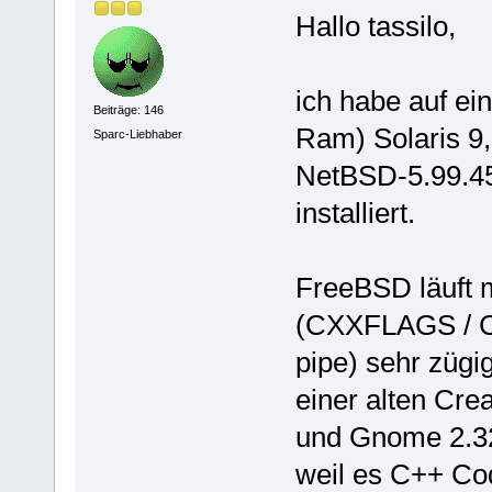
Hallo tassilo,
ich habe auf e
Beiträge: 146
Ram) Solaris 9
Sparc-Liebhaber
NetBSD-5.99.45
installiert.
FreeBSD läuft m
(CXXFLAGS / C
pipe) sehr zügig
einer alten Cre
und Gnome 2.32 g
weil es C++ Co