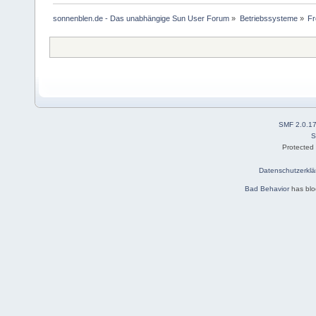
sonnenblen.de - Das unabhängige Sun User Forum
»
Betriebssysteme
»
F
SMF 2.0.1
S
Protected
Datenschutzerklä
Bad Behavior
has bl