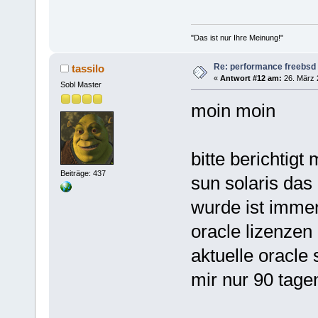
"Das ist nur Ihre Meinung!"
Re: performance freebsd 
tassilo
«
Antwort #12 am:
26. März 
Sobl Master
moin moin
bitte berichtig
Beiträge: 437
sun solaris da
wurde ist immer 
oracle lizenzen
aktuelle oracle 
mir nur 90 tagen