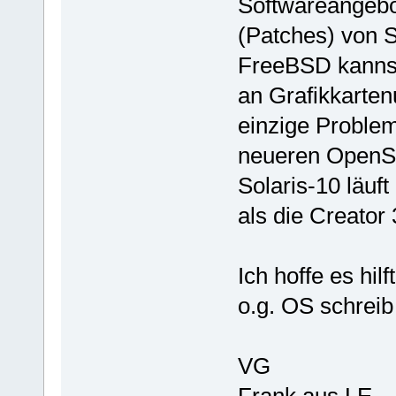
Softwareangebo
(Patches) von SU
FreeBSD kannst
an Grafikkarten
einzige Problem
neueren OpenSo
Solaris-10 läuf
als die Creator
Ich hoffe es hil
o.g. OS schreib
VG
Frank aus LE