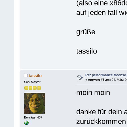
(also eine x86d
auf jeden fall 
grüße
tassilo
Re: performance freebsd 
tassilo
«
Antwort #6 am:
24. März 20
Sobl Master
moin moin
danke für dein 
Beiträge: 437
zurückkomme