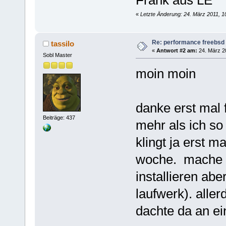
«
Letzte Änderung: 24. März 2011, 1
Re: performance freebsd 
tassilo
«
Antwort #2 am:
24. März 20
Sobl Master
moin moin
danke erst mal f
Beiträge: 437
mehr als ich so
klingt ja erst m
woche. mache m
installieren ab
laufwerk). aller
dachte da an ei