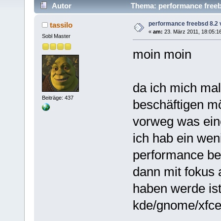
Autor
Thema: performance freebs
performance freebsd 8.2 
tassilo
«
am:
23. März 2011, 18:05:1
Sobl Master
moin moin
da ich mich mal
Beiträge: 437
beschäftigen mö
vorweg was eine
ich hab ein wen
performance ber
dann mit fokus 
haben werde ist
kde/gnome/xfce