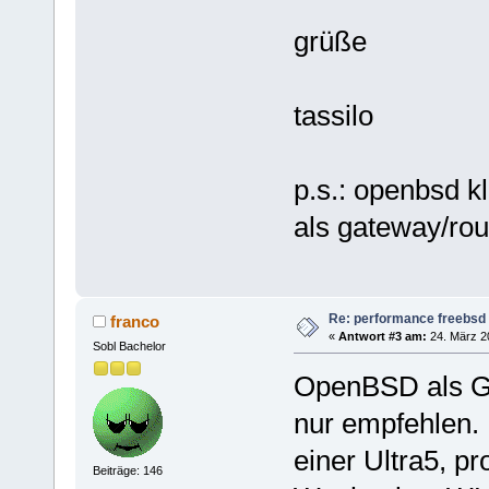
grüße
tassilo
p.s.: openbsd kl
als gateway/rou
Re: performance freebsd 
franco
«
Antwort #3 am:
24. März 20
Sobl Bachelor
OpenBSD als Ga
nur empfehlen. 
einer Ultra5, p
Beiträge: 146