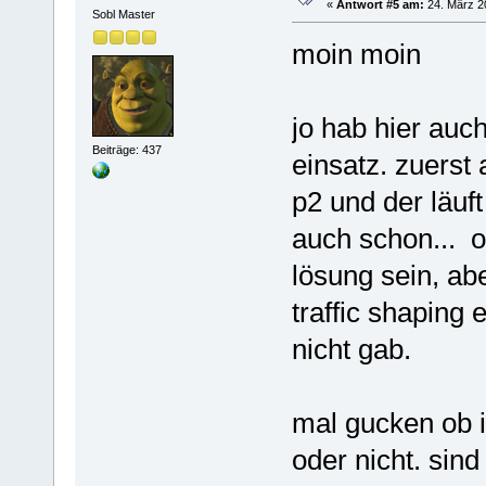
«
Antwort #5 am:
24. März 20
Sobl Master
moin moin
jo hab hier auc
Beiträge: 437
einsatz. zuerst
p2 und der läuft
auch schon... 
lösung sein, ab
traffic shaping 
nicht gab.
mal gucken ob i
oder nicht. sind