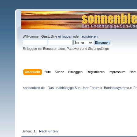
Willkommen
Gast
. Bitte
einloggen
oder
registrieren
.
Einloggen mit Benutzername, Passwort und Sitzungslänge
Übersicht
Hilfe
Suche
Einloggen
Registrieren
Impressum
Haft
sonnenblen.de - Das unabhängige Sun User Forum
»
Betriebssysteme
»
F
Seiten: [
1
]
Nach unten