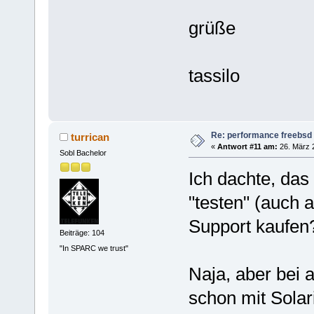
grüße
tassilo
Re: performance freebsd 
turrican
«
Antwort #11 am:
26. März 2
Sobl Bachelor
Ich dachte, das
"testen" (auch
Support kaufen
Beiträge: 104
"In SPARC we trust"
Naja, aber bei a
schon mit Sola