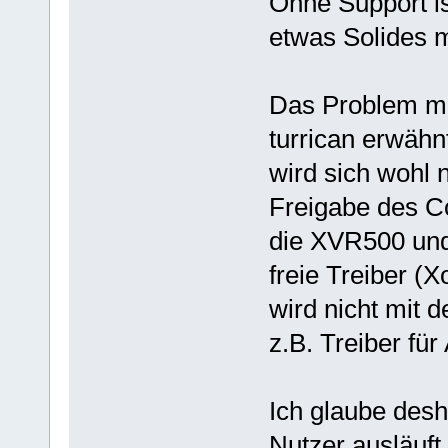
Ohne Support ist
etwas Solides m
Das Problem mi
turrican erwähnt
wird sich wohl 
Freigabe des Co
die XVR500 und
freie Treiber (
wird nicht mit 
z.B. Treiber für
Ich glaube desh
Nutzer ausläuft,