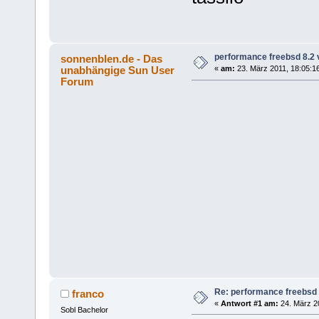
performance freebsd 8.2 
sonnenblen.de - Das
unabhängige Sun User
«
am:
23. März 2011, 18:05:1
Forum
Re: performance freebsd 
franco
«
Antwort #1 am:
24. März 20
Sobl Bachelor