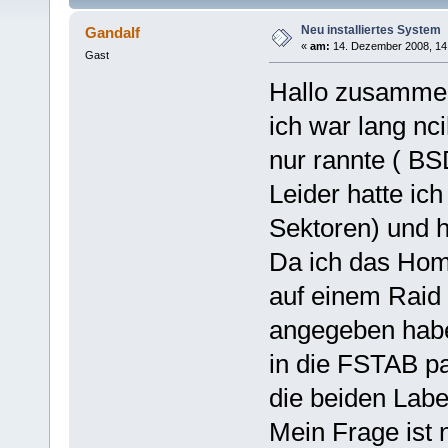
Neu installiertes System
Gandalf
«
am:
14. Dezember 2008, 14
Gast
Hallo zusamme
ich war lang nc
nur rannte ( BS
Leider hatte ich
Sektoren) und h
Da ich das Ho
auf einem Raid 
angegeben habe,
in die FSTAB p
die beiden Lab
Mein Frage ist 