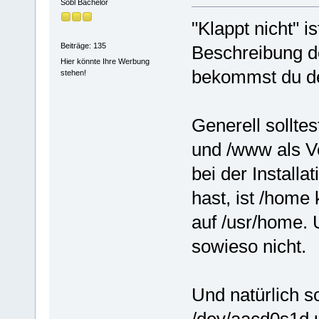
Sobl Bachelor
"Klappt nicht" i
Beiträge: 135
Beschreibung d
Hier könnte Ihre Werbung
bekommst du d
stehen!
Generell sollte
und /www als Ve
bei der Install
hast, ist /home
auf /usr/home.
sowieso nicht.
Und natürlich so
/dev/aacd0s1d 