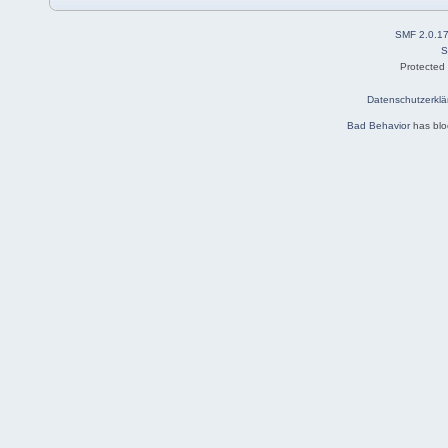
SMF 2.0.1
S
Protected
Datenschutzerklä
Bad Behavior
has bl