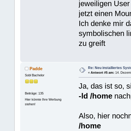
jeweiligen User 
jetzt einen Mou
Ich denke mir d
symbolischen li
zu greift
Re: Neu installiertes Sys
Padde
«
Antwort #5 am:
14. Dezemb
Sobl Bachelor
Ja, das ist so,
Beiträge: 135
-ld /home
nachp
Hier könnte Ihre Werbung
stehen!
Also, hier noc
/home