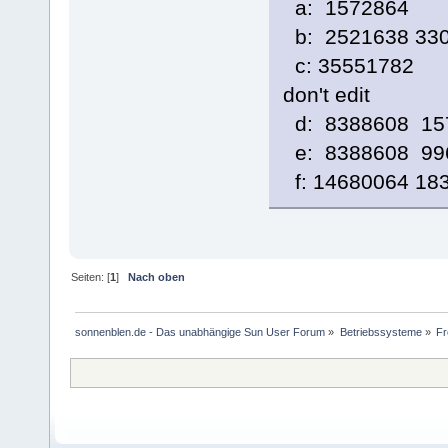
a: 1572864 0
b: 252163
c: 35551782
don't edit
d: 8388608 15
e: 8388608 99
f: 14680064 1
Seiten: [
1
]
Nach oben
sonnenblen.de - Das unabhängige Sun User Forum
»
Betriebssysteme
»
F