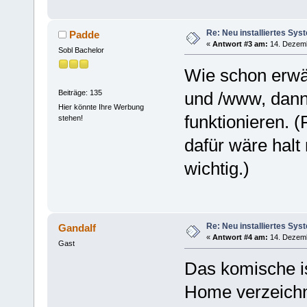
Re: Neu installiertes Sys
Padde
«
Antwort #3 am:
14. Dezemb
Sobl Bachelor
Wie schon erwäh
Beiträge: 135
und /www, dann 
Hier könnte Ihre Werbung
funktionieren. 
stehen!
dafür wäre hal
wichtig.)
Re: Neu installiertes Sys
Gandalf
«
Antwort #4 am:
14. Dezemb
Gast
Das komische ist
Home verzeichni