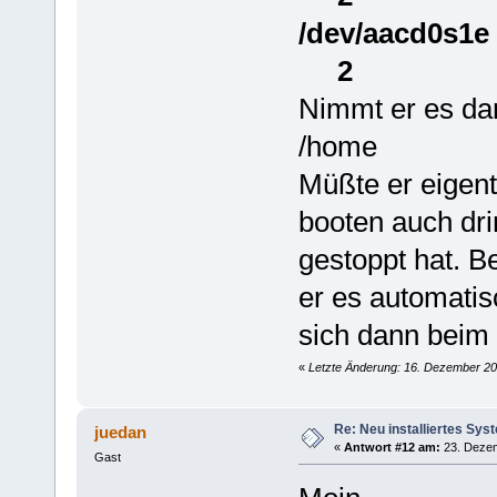
/dev/aa
2
Nimmt er es da
/home
Müßte er eigentl
booten auch dri
gestoppt hat. Be
er es automatisc
sich dann beim
«
Letzte Änderung: 16. Dezember 20
Re: Neu installiertes Sys
juedan
«
Antwort #12 am:
23. Dezem
Gast