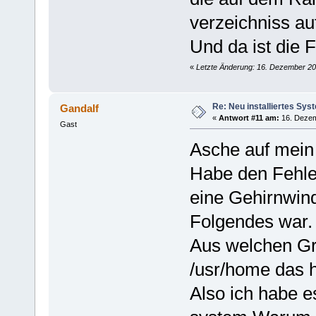
verzeichniss auf
Und da ist die 
«
Letzte Änderung: 16. Dezember 20
Re: Neu installiertes Sys
Gandalf
«
Antwort #11 am:
16. Dezem
Gast
Asche auf mein
Habe den Fehle
eine Gehirnwin
Folgendes war.
Aus welchen Gr
/usr/home das 
Also ich habe e