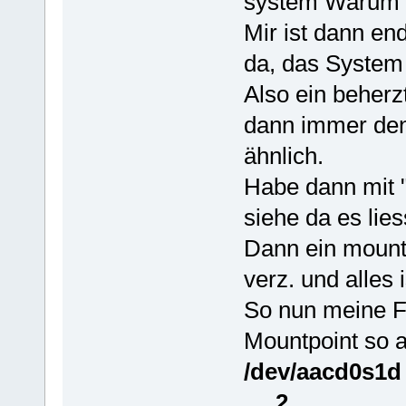
system Warum 
Mir ist dann end
da, das System 
Also ein beherz
dann immer den 
ähnlich.
Habe dann mit "
siehe da es lie
Dann ein mount
verz. und alles
So nun meine Fr
Mountpoint so 
/dev/aac
2