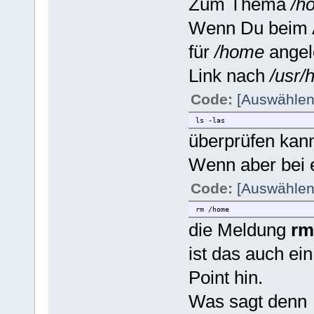
Zum Thema
/h
Wenn Du beim A
für
/home
angele
Link nach
/usr
Code:
[Auswählen
ls -las
überprüfen kann
Wenn aber bei 
Code:
[Auswählen
rm /home
die Meldung
rm
ist das auch ei
Point hin.
Was sagt denn