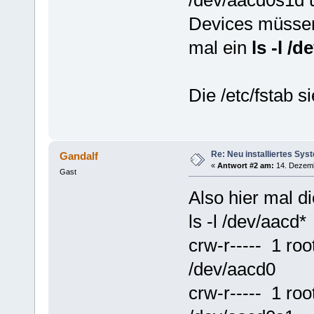
Devices müssen
mal ein
ls -l /d
Die /etc/fstab s
Re: Neu installiertes Sys
Gandalf
«
Antwort #2 am:
14. Dezemb
Gast
Also hier mal d
ls -l /dev/aacd*
crw-r----- 1 r
/dev/aacd0
crw-r----- 1 r