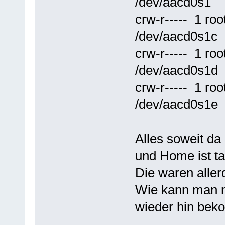
/dev/aacd0s1
crw-r----- 1 r
/dev/aacd0s1c
crw-r----- 1 r
/dev/aacd0s1d
crw-r----- 1 r
/dev/aacd0s1e
Alles soweit da
und Home ist ta
Die waren aller
Wie kann man n
wieder hin be