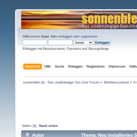
Willkommen
Gast
. Bitte
einloggen
oder
registrieren
.
Einloggen mit Benutzername, Passwort und Sitzungslänge
Übersicht
Hilfe
Suche
Einloggen
Registrieren
Impressum
Haft
sonnenblen.de - Das unabhängige Sun User Forum
»
Betriebssysteme
»
F
Seiten: [
1
]
Nach unten
Autor
Thema: Neu installiertes 