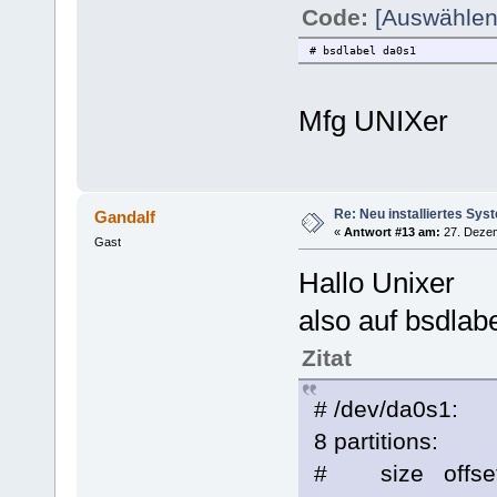
Code:
[Auswählen
# bsdlabel da0s1
Mfg UNIXer
Re: Neu installiertes Sys
Gandalf
«
Antwort #13 am:
27. Dezem
Gast
Hallo Unixer
also auf bsdlab
Zitat
# /dev/da0s1:
8 partitions:
# size offset 