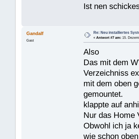
Ist nen schickes
Re: Neu installiertes Sys
Gandalf
«
Antwort #7 am:
15. Dezemb
Gast
Also
Das mit dem W
Verzeichniss ex
mit dem oben g
gemountet.
klappte auf anh
Nur das Home Ve
Obwohl ich ja k
wie schon oben