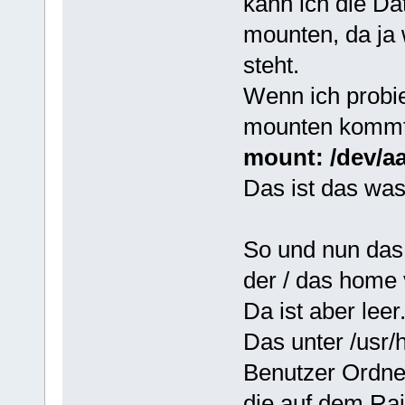
kann ich die Da
mounten, da ja 
steht.
Wenn ich probi
mounten kommt 
mount: /dev/aa
Das ist das was
So und nun das 
der / das home 
Da ist aber lee
Das unter /usr/h
Benutzer Ordne
die auf dem Ra