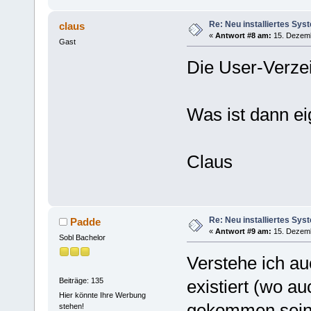
Re: Neu installiertes Sys
claus
«
Antwort #8 am:
15. Dezemb
Gast
Die User-Verze
Was ist dann ei
Claus
Re: Neu installiertes Sys
Padde
«
Antwort #9 am:
15. Dezemb
Sobl Bachelor
Verstehe ich au
Beiträge: 135
existiert (wo au
Hier könnte Ihre Werbung
gekommen sein 
stehen!