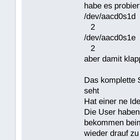
habe es probier
/dev/aac
2
/dev/aa
2
aber damit klapp
Das komplette S
seht
Hat einer ne Id
Die User haben 
bekommen beim
wieder drauf zu