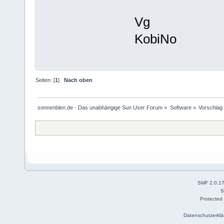
Vg
KobiNo
Seiten: [
1
]
Nach oben
sonnenblen.de - Das unabhängige Sun User Forum
»
Software
»
Vorschlag
SMF 2.0.1
S
Protected
Datenschutzerklä