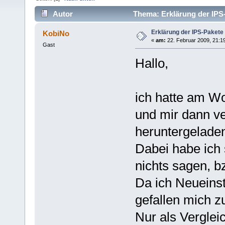
Autor
Thema: Erklärung der IPS
Erklärung der IPS-Pakete
KobiNo
«
am:
22. Februar 2009, 21:1
Gast
Hallo,
ich hatte am Wo
und mir dann v
heruntergeladen 
Dabei habe ich 
nichts sagen, b
Da ich Neueinst
gefallen mich z
Nur als Verglei