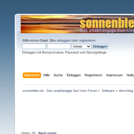
Willkommen
Gast
. Bitte
einloggen
oder
registrieren
.
Einloggen mit Benutzername, Passwort und Sitzungslänge
Übersicht
Hilfe
Suche
Einloggen
Registrieren
Impressum
Haft
sonnenblen.de - Das unabhängige Sun User Forum
»
Software
»
Vorschlag
Seiten: [
1
]
Nach unten