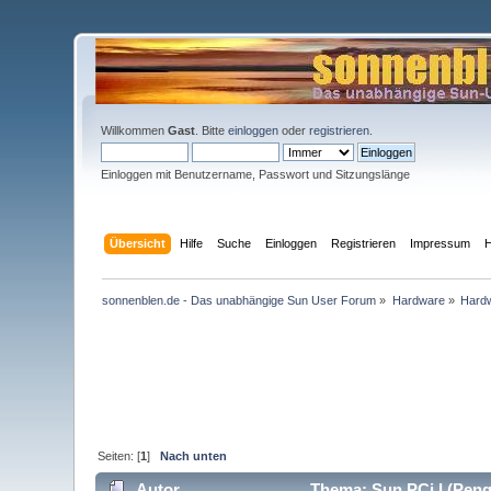
Willkommen
Gast
. Bitte
einloggen
oder
registrieren
.
Einloggen mit Benutzername, Passwort und Sitzungslänge
Übersicht
Hilfe
Suche
Einloggen
Registrieren
Impressum
H
sonnenblen.de - Das unabhängige Sun User Forum
»
Hardware
»
Hard
Seiten: [
1
]
Nach unten
Autor
Thema: Sun PCi I (Peng