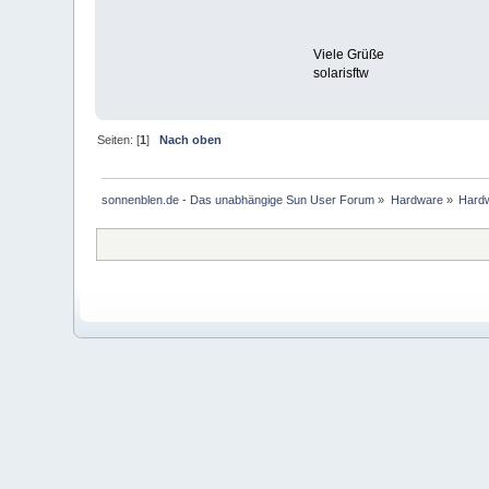
Viele Grüße
solarisftw
Seiten: [
1
]
Nach oben
sonnenblen.de - Das unabhängige Sun User Forum
»
Hardware
»
Hard