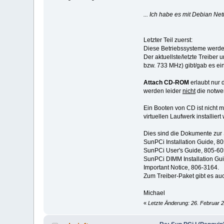
... Ich habe es mit Debian N
Letzter Teil zuerst:
Diese Betriebssysteme werd
Der aktuellste/letzte Treibe
bzw. 733 MHz) gibt/gab es eine
Attach CD-ROM
erlaubt nur 
werden leider
nicht
die notwen
Ein Booten von CD ist nicht
virtuellen Laufwerk installiert
Dies sind die Dokumente zur 
SunPCi Installation Guide, 8
SunPCi User's Guide, 805-60
SunPCi DIMM Installation Gu
Important Notice, 806-3164.
Zum Treiber-Paket gibt es a
Michael
«
Letzte Änderung: 26. Februar 