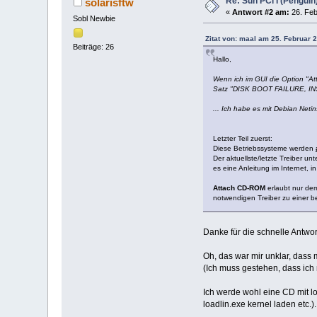
Re: Sun PCi I (Pengui
solarisftw
«
Antwort #2 am:
26. Feb
Sobl Newbie
Zitat von: maal am 25. Februar 
Beiträge: 26
Hallo,
Wenn ich im GUI die Option "At
Satz "DISK BOOT FAILURE, 
... Ich habe es mit Debian Net
Letzter Teil zuerst:
Diese Betriebssysteme werden
Der aktuellste/letzte Treiber 
es eine Anleitung im Internet, i
Attach CD-ROM
erlaubt nur dem
notwendigen Treiber zu einer b
Danke für die schnelle Antwo
Oh, das war mir unklar, dass
(Ich muss gestehen, dass ich
Ich werde wohl eine CD mit l
loadlin.exe kernel laden etc.