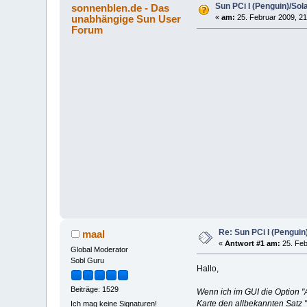
Sun PCi I (Penguin)/So
sonnenblen.de - Das
unabhängige Sun User
«
am:
25. Februar 2009, 21
Forum
Re: Sun PCi I (Pengui
maal
«
Antwort #1 am:
25. Feb
Global Moderator
Sobl Guru
Hallo,
Beiträge: 1529
Wenn ich im GUI die Option "
Karte den allbekannten Sa
Ich mag keine Signaturen!