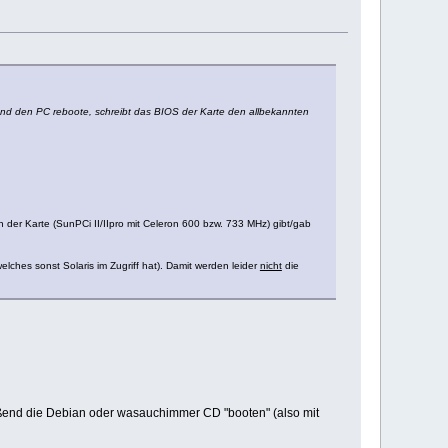
end den PC reboote, schreibt das BIOS der Karte den allbekannten
 der Karte (SunPCi II/IIpro mit Celeron 600 bzw. 733 MHz) gibt/gab
ches sonst Solaris im Zugriff hat). Damit werden leider
nicht
die
eßend die Debian oder wasauchimmer CD "booten" (also mit