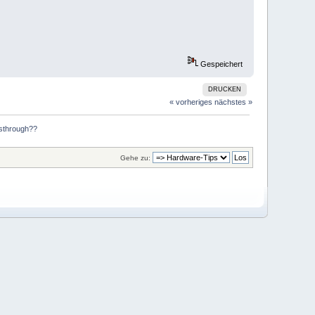
Gespeichert
DRUCKEN
« vorheriges
nächstes »
ssthrough??
Gehe zu: