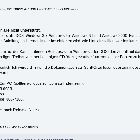
etinst, Windows XP und Linux Mint CDs versucht
en
alle nicht unterstützt
.
r unterstützt DOS, Windows 3.x, Windows 95, Windows NT und Windows 2000. Für die 
 Anleitung im Internet, in der beschrieben wird, wie Linux installiert werden kann.
dem auf der Karte laufenden Betriebsystem (Windows oder DOS) den Zugriff auf das
digen Treiber zu einer beliebigen CD "dazugezaubert" um von dieser Booten zu k
 möglich. Ich würde dir raten die Dokumentation zur SunPCi zu lesen oder zumin
 wurde.
SunPCi (sollten auf docs.sun.com zu finden sein):
05-6055.
58.
ide, 805-7205.
uch noch Release-Notes.
2009, 06:49:36 von maal
»