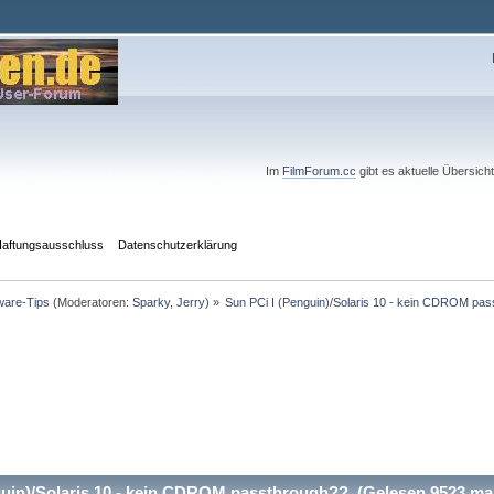
Im
FilmForum.cc
gibt es aktuelle Übersich
aftungsausschluss
Datenschutzerklärung
ware-Tips
(Moderatoren:
Sparky
,
Jerry
) »
Sun PCi I (Penguin)/Solaris 10 - kein CDROM pa
uin)/Solaris 10 - kein CDROM passthrough?? (Gelesen 9523 ma