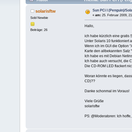
Sun PCi I (Penguin)/So
solarisftw
«
am:
25. Februar 2009, 21
Sobl Newbie
Hallo,
Beiträge: 26
ich habe kürzlich eine grat
Unter Solaris 10 funktioniert
Wenn ich im GUI die Option "
Karte den allbekannten Sa
Ich habe es mit Debian Neti
Ich habe auch versucht, die 
Die CD-ROM LED flackert nich
Woran könnte es liegen, dass 
CD)??
Danke schonmal im Voraus!
Viele Grüße
solarisftw
PS: @Moderatoren: Ich hoffe, d