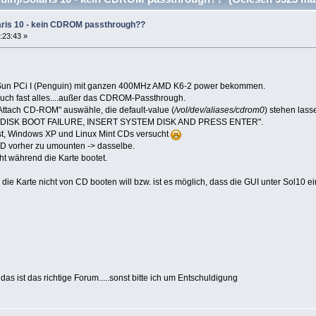
laris 10 - kein CDROM passthrough??
:23:43 »
is Sun PCi I (Penguin) mit ganzen 400MHz AMD K6-2 power bekommen.
 auch fast alles....außer das CDROM-Passthrough.
Attach CD-ROM" auswähle, die default-value (
/vol/dev/aliases/cdrom0
) stehen las
tz "DISK BOOT FAILURE, INSERT SYSTEM DISK AND PRESS ENTER".
nst, Windows XP und Linux Mint CDs versucht
CD vorher zu umounten -> dasselbe.
t während die Karte bootet.
die Karte nicht von CD booten will bzw. ist es möglich, dass die GUI unter Sol10 ei
as ist das richtige Forum.....sonst bitte ich um Entschuldigung