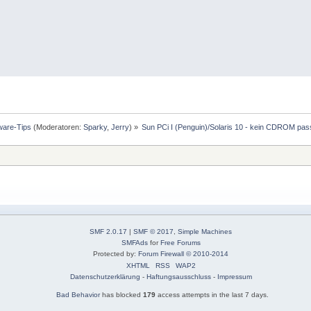
ware-Tips
(Moderatoren:
Sparky
,
Jerry
) »
Sun PCi I (Penguin)/Solaris 10 - kein CDROM pa
SMF 2.0.17
|
SMF © 2017
,
Simple Machines
SMFAds
for
Free Forums
Protected by:
Forum Firewall © 2010-2014
XHTML
RSS
WAP2
Datenschutzerklärung
-
Haftungsausschluss
-
Impressum
Bad Behavior
has blocked
179
access attempts in the last 7 days.