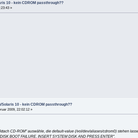
laris 10 - kein CDROM passthrough??
:23:43 »
n)/Solaris 10 - kein CDROM passthrough??
ruar 2009, 22:02:12 »
Attach CD-ROM" auswähle, die default-value (/vol/dev/aliases/cdrom0) stehen las
tz "DISK BOOT FAILURE, INSERT SYSTEM DISK AND PRESS ENTER".