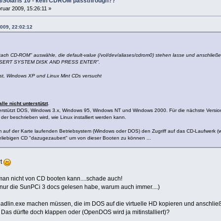
n)/Solaris 10 - kein CDROM passthrough??
ruar 2009, 15:26:11 »
2009, 22:02:12
tach CD-ROM" auswähle, die default-value (/vol/dev/aliases/cdrom0) stehen lasse und anschließ
INSERT SYSTEM DISK AND PRESS ENTER".
inst, Windows XP und Linux Mint CDs versucht
alle nicht unterstützt
.
unterstützt DOS, Windows 3.x, Windows 95, Windows NT und Windows 2000. Für die nächste Version
n der beschrieben wird, wie Linux installiert werden kann.
 auf der Karte laufenden Betriebsystem (Windows oder DOS) den Zugriff auf das CD-Laufwerk (wel
eliebigen CD "dazugezaubert" um von dieser Booten zu können ...
rt
 man nicht von CD booten kann....schade auch!
 nur die SunPCi 3 docs gelesen habe, warum auch immer....)
oadlin.exe machen müssen, die im DOS auf die virtuelle HD kopieren und anschli
). Das dürfte doch klappen oder (OpenDOS wird ja mitinstalliert)?