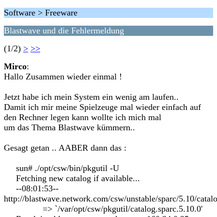
Software > Freeware
Blastwave und die Fehlermeldung
(1/2)
>
>>
Mirco
:
Hallo Zusammen wieder einmal !
Jetzt habe ich mein System ein wenig am laufen..
Damit ich mir meine Spielzeuge mal wieder einfach auf
den Rechner legen kann wollte ich mich mal
um das Thema Blastwave kümmern..
Gesagt getan .. AABER dann das :
sun# ./opt/csw/bin/pkgutil -U
Fetching new catalog if available...
--08:01:53--
http://blastwave.network.com/csw/unstable/sparc/5.10/catal
=> `/var/opt/csw/pkgutil/catalog.sparc.5.10.0'