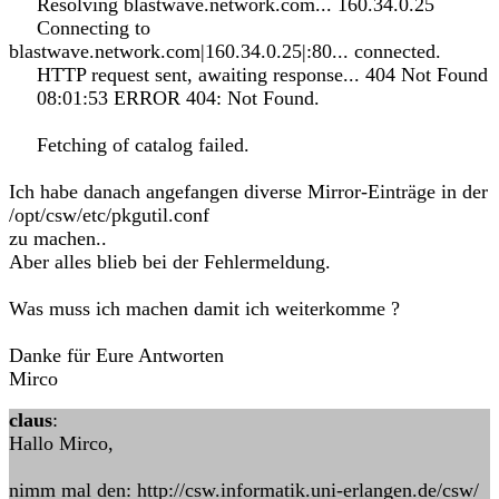
Resolving blastwave.network.com... 160.34.0.25
Connecting to
blastwave.network.com|160.34.0.25|:80... connected.
HTTP request sent, awaiting response... 404 Not Found
08:01:53 ERROR 404: Not Found.
Fetching of catalog failed.
Ich habe danach angefangen diverse Mirror-Einträge in der
/opt/csw/etc/pkgutil.conf
zu machen..
Aber alles blieb bei der Fehlermeldung.
Was muss ich machen damit ich weiterkomme ?
Danke für Eure Antworten
Mirco
claus
:
Hallo Mirco,
nimm mal den: http://csw.informatik.uni-erlangen.de/csw/