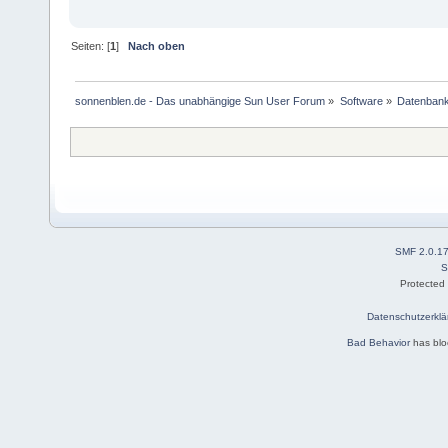
36: S_IFREG mode:0660 dev:1
O_RDWR|O_LARGEFILE
37: S_IFREG mode:0660 dev:1
Seiten: [
1
]
Nach oben
O_RDWR|O_LARGEFILE
38: S_IFREG mode:0660 dev:1
O_RDWR|O_LARGEFILE
39: S_IFREG mode:0660 dev:1
sonnenblen.de - Das unabhängige Sun User Forum
»
Software
»
Datenban
O_RDWR|O_LARGEFILE
40: S_IFREG mode:0660 dev:1
O_RDWR|O_LARGEFILE
41: S_IFREG mode:0660 dev:1
O_RDWR|O_LARGEFILE
42: S_IFREG mode:0660 dev:1
O_RDWR|O_LARGEFILE
43: S_IFREG mode:0660 dev:1
O_RDWR|O_LARGEFILE
44: S_IFREG mode:0660 dev:1
SMF 2.0.1
O_RDWR|O_LARGEFILE
S
45: S_IFREG mode:0660 dev:1
Protected
O_RDWR|O_LARGEFILE
46: S_IFREG mode:0660 dev:1
Datenschutzerklä
O_RDWR|O_LARGEFILE
47: S_IFREG mode:0660 dev:1
Bad Behavior
has bl
O_RDWR|O_LARGEFILE
48: S_IFREG mode:0660 dev:1
O_RDWR|O_LARGEFILE
49: S_IFREG mode:0660 dev:1
O_RDWR|O_LARGEFILE
50: S_IFREG mode:0660 dev:1
O_RDWR|O_LARGEFILE