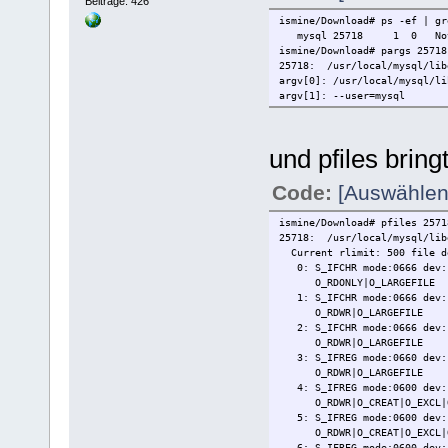
Beiträge: 426
ismine/Download# ps -ef | gr
mysql 25718 1 0 Nov 06 
ismine/Download# pargs 25718
25718: /usr/local/mysql/lib
argv[0]: /usr/local/mysql/li
argv[1]: --user=mysql
und pfiles bring
Code:
[Auswählen
ismine/Download# pfiles 2571
25718: /usr/local/mysql/lib
Current rlimit: 500 file d
0: S_IFCHR mode:0666 dev:1
O_RDONLY|O_LARGEFILE
1: S_IFCHR mode:0666 dev:1
O_RDWR|O_LARGEFILE
2: S_IFCHR mode:0666 dev:1
O_RDWR|O_LARGEFILE
3: S_IFREG mode:0660 dev:13
O_RDWR|O_LARGEFILE
4: S_IFREG mode:0600 dev:1
O_RDWR|O_CREAT|O_EXCL|O
5: S_IFREG mode:0600 dev:1
O_RDWR|O_CREAT|O_EXCL|O
6: S_IFREG mode:0600 dev:1