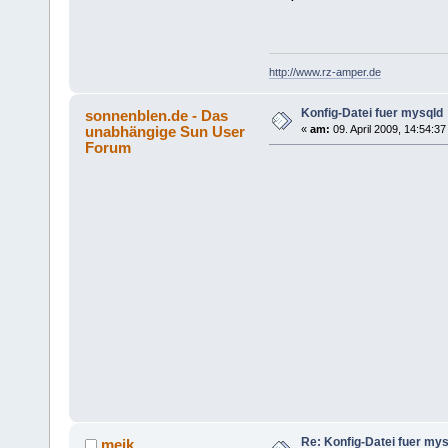
http://www.rz-amper.de
Konfig-Datei fuer mysqld
sonnenblen.de - Das
unabhängige Sun User
«
am:
09. April 2009, 14:54:37
Forum
Re: Konfig-Datei fuer my
meik