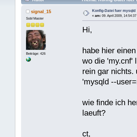
Konfig-Datei fuer mysqld
signal_15
«
am:
09. April 2009, 14:54:37
Sobl Master
Hi,
habe hier einen
Beiträge: 426
wo die 'my.cnf' l
rein gar nichts.
'mysqld --user=m
wie finde ich h
laeuft?
ct,