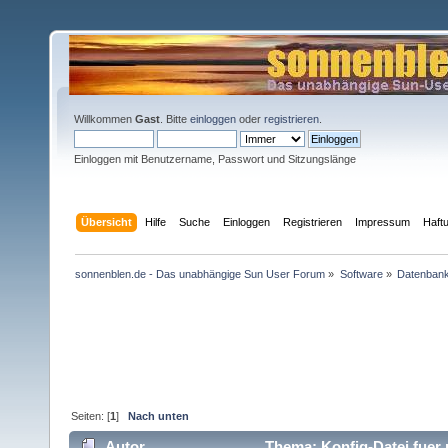
Willkommen
Gast
. Bitte
einloggen
oder
registrieren
.
Einloggen mit Benutzername, Passwort und Sitzungslänge
Übersicht
Hilfe
Suche
Einloggen
Registrieren
Impressum
Haft
sonnenblen.de - Das unabhängige Sun User Forum
»
Software
»
Datenban
Seiten: [
1
]
Nach unten
Autor
Thema: Konfig-Datei fuer