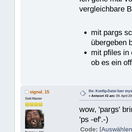
vergleichbare B
mit pargs s
übergeben 
mit pfiles i
ob es ein of
Re: Konfig-Datei fuer my
signal_15
«
Antwort #2 am:
09. April 2
Sobl Master
wow, 'pargs' bri
'ps -ef'.-)
Code:
[Auswählen