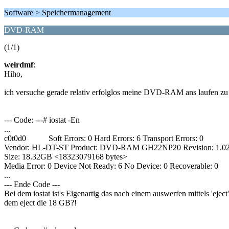
Software > Speichermanagement
DVD-RAM
(1/1)
weirdmf
:
Hiho,
ich versuche gerade relativ erfolglos meine DVD-RAM ans laufen zu
--- Code: ---# iostat -En
...
c0t0d0 Soft Errors: 0 Hard Errors: 6 Transport Errors: 0
Vendor: HL-DT-ST Product: DVD-RAM GH22NP20 Revision: 1.02 
Size: 18.32GB <18323079168 bytes>
Media Error: 0 Device Not Ready: 6 No Device: 0 Recoverable: 0
...
--- Ende Code ---
Bei dem iostat ist's Eigenartig das nach einem auswerfen mittels 'e
dem eject die 18 GB?!