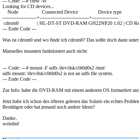
--- Code: ---# cdrw -vl
Looking for CD devices...
Node Connected Device Device type
----------------------+--------------------------------+-----------------
cdrom0 | HL-DT-ST DVD-RAM GH22NP20 1.02 | CD Read
--- Ende Code ---
Was ist cdrom0 und wo finde ich cdrom0? Das sollte doch dann unter
Manuelles mounten funktioniert auch nicht:
--- Code: ---# mount -F udfs /dev/dsk/c0t0d0s2 /mnt/
udfs mount: /dev/dsk/c0t0d0s2 is not an udfs file system.
--- Ende Code ---
Zur Info: habe die DVD-RAM mit einem anderem OS formartiert und test
Jetzt habe ich schon des öfteren gelesen das Solaris ein echtes
Bestätigen oder hat jemand noch andere Ideen?
Danke,
weirdmf