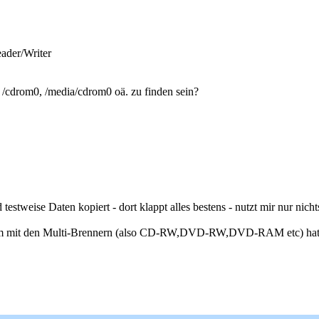
er/Writer
 /cdrom0, /media/cdrom0 oä. zu finden sein?
weise Daten kopiert - dort klappt alles bestens - nutzt mir nur nichts
 Problem mit den Multi-Brennern (also CD-RW,DVD-RW,DVD-RAM etc) h