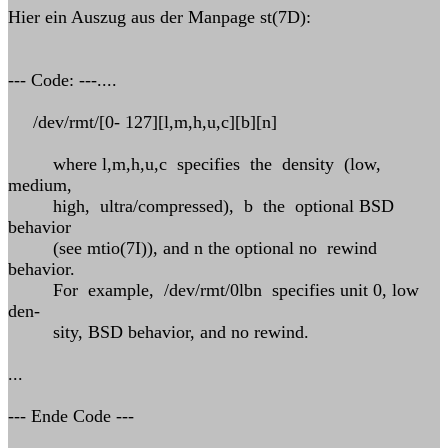
Hier ein Auszug aus der Manpage st(7D):
--- Code: ---....
/dev/rmt/[0- 127][l,m,h,u,c][b][n]
where l,m,h,u,c specifies the density (low,
medium,
high, ultra/compressed), b the optional BSD
behavior
(see mtio(7I)), and n the optional no rewind
behavior.
For example, /dev/rmt/0lbn specifies unit 0, low
den-
sity, BSD behavior, and no rewind.
...
--- Ende Code ---