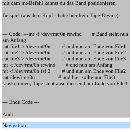
mit dem mt-Befehl kannst du das Band positionieren.
Beispiel (aus dem Kopf - habe hier kein Tape-Device)
--- Code: ---mt -f /dev/rmt/0n rewind # Band steht nun
am Anfang
cat file1 > /dev/rmt/0n # und nun am Ende von File1
cat file2 > /dev/rmt/0n # und nun am Ende von File2
cat file3 > /dev/rmt/0n # und nun am Ende von File3
mt -f /dev/rmt/0n rewind # und nun am Anfang
mt -f /dev/rmt/0n fsf 2 # und nun am Ende von File2
cat /dev/rmt/0n # und hier sollte nun File3
rauskommen, Tape steht anschliessend am Ende von File3
...
--- Ende Code ---
Andi
Navigation