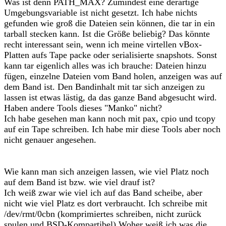
Was ist denn PATH_MAX? Zumindest eine derartige
Umgebungsvariable ist nicht gesetzt. Ich habe nichts
gefunden wie groß die Dateien sein können, die tar in ein
tarball stecken kann. Ist die Größe beliebig? Das könnte
recht interessant sein, wenn ich meine virtellen vBox-
Platten aufs Tape packe oder serialisierte snapshots. Sonst
kann tar eigenlich alles was ich brauche: Dateien hinzu
fügen, einzelne Dateien vom Band holen, anzeigen was auf
dem Band ist. Den Bandinhalt mit tar sich anzeigen zu
lassen ist etwas lästig, da das ganze Band abgesucht wird.
Haben andere Tools dieses "Manko" nicht?
Ich habe gesehen man kann noch mit pax, cpio und tcopy
auf ein Tape schreiben. Ich habe mir diese Tools aber noch
nicht genauer angesehen.
Wie kann man sich anzeigen lassen, wie viel Platz noch
auf dem Band ist bzw. wie viel drauf ist?
Ich weiß zwar wie viel ich auf das Band scheibe, aber
nicht wie viel Platz es dort verbraucht. Ich schreibe mit
/dev/rmt/0cbn (komprimiertes schreiben, nicht zurück
spulen und BSD-Kompartibel) Woher weiß ich was die