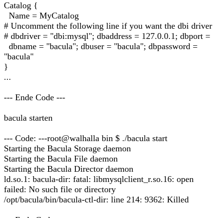
Catalog {
Name = MyCatalog
# Uncomment the following line if you want the dbi driver
# dbdriver = "dbi:mysql"; dbaddress = 127.0.0.1; dbport =
dbname = "bacula"; dbuser = "bacula"; dbpassword =
"bacula"
}
...
--- Ende Code ---
bacula starten
--- Code: ---root@walhalla bin $ ./bacula start
Starting the Bacula Storage daemon
Starting the Bacula File daemon
Starting the Bacula Director daemon
ld.so.1: bacula-dir: fatal: libmysqlclient_r.so.16: open
failed: No such file or directory
/opt/bacula/bin/bacula-ctl-dir: line 214: 9362: Killed