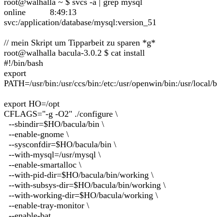
root@walhalla ~ $ svcs -a | grep mysql
online 8:49:13
svc:/application/database/mysql:version_51
// mein Skript um Tipparbeit zu sparen *g*
root@walhalla bacula-3.0.2 $ cat install
#!/bin/bash
export
PATH=/usr/bin:/usr/ccs/bin:/etc:/usr/openwin/bin:/usr/local/b
export HO=/opt
CFLAGS="-g -O2" ./configure \
--sbindir=$HO/bacula/bin \
--enable-gnome \
--sysconfdir=$HO/bacula/bin \
--with-mysql=/usr/mysql \
--enable-smartalloc \
--with-pid-dir=$HO/bacula/bin/working \
--with-subsys-dir=$HO/bacula/bin/working \
--with-working-dir=$HO/bacula/working \
--enable-tray-monitor \
--enable-bat