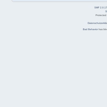
SMF 2.0.1
S
Protected
Datenschutzerklä
Bad Behavior
has bl