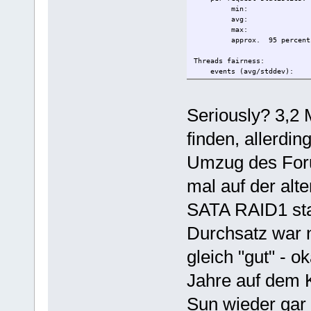
min: 
avg: 
max: 2
approx. 95 perc
Threads fairness:
events (avg/stddev):
execution time (avg/stdd
Seriously? 3,2 
finden, allerdi
Umzug des Foru
mal auf der al
SATA RAID1 sta
Durchsatz war 
gleich "gut" - 
Jahre auf dem K
Sun wieder gar 