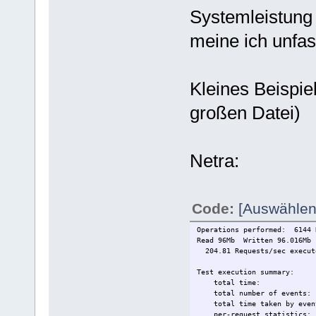
Systemleistung 
meine ich unfas
Kleines Beispiel
großen Datei)
Netra:
Code:
[Auswählen
Operations performed: 6144 
Read 96Mb Written 96.016Mb 
204.81 Requests/sec execut
Test execution summary:
total time:
total number of e
total time taken by event
per-request statistics: