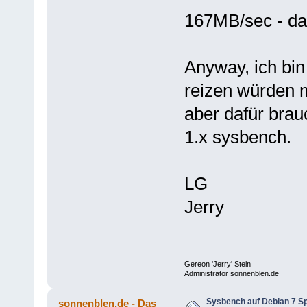
sum: 5
167MB/sec - da
Threads fairness:
events (avg/stddev):
execution time (avg/stdd
Anyway, ich bin
reizen würden 
aber dafür brauc
1.x sysbench.
LG
Jerry
Gereon 'Jerry' Stein
Administrator sonnenblen.de
Sysbench auf Debian 7 S
sonnenblen.de - Das