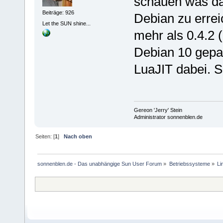
schauen was da
Beiträge: 926
Debian zu erreic
Let the SUN shine...
mehr als 0.4.2 (
Debian 10 gepac
LuaJIT dabei. S
Gereon 'Jerry' Stein
Administrator sonnenblen.de
Seiten: [
1
]
Nach oben
sonnenblen.de - Das unabhängige Sun User Forum
»
Betriebssysteme
»
Li