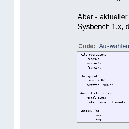
Aber - aktuelle
Sysbench 1.x, 
Code:
[Auswählen
File operations:
reads/s: 10
writes/s: 10
fsyncs/s: 
Throughput:
read, MiB/s: 
written, MiB/s:
General statistics:
total time:
total number of ev
Latency (ms):
min:
avg:
max: 
95th percen