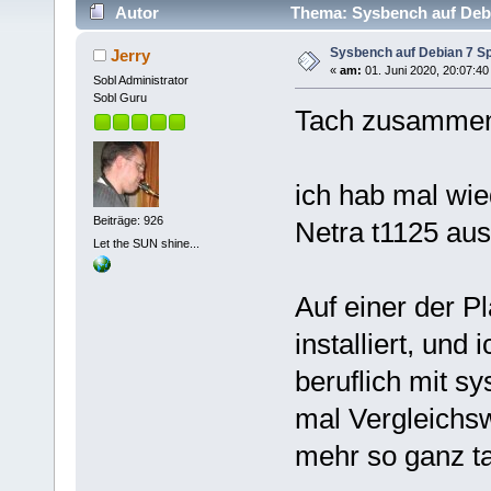
Autor
Thema: Sysbench auf Debi
Sysbench auf Debian 7 S
Jerry
«
am:
01. Juni 2020, 20:07:40
Sobl Administrator
Sobl Guru
Tach zusamme
ich hab mal wie
Beiträge: 926
Netra t1125 au
Let the SUN shine...
Auf einer der P
installiert, und 
beruflich mit s
mal Vergleichs
mehr so ganz t