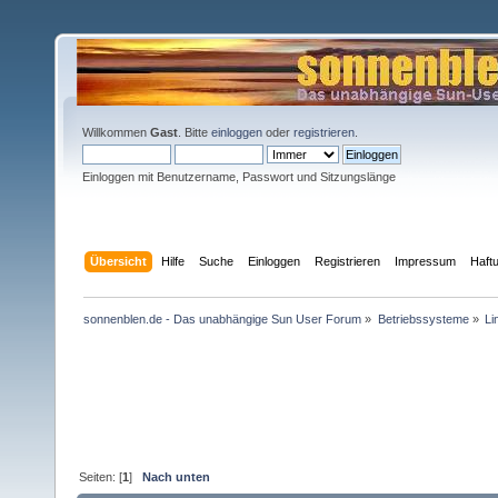
Willkommen
Gast
. Bitte
einloggen
oder
registrieren
.
Einloggen mit Benutzername, Passwort und Sitzungslänge
Übersicht
Hilfe
Suche
Einloggen
Registrieren
Impressum
Haft
sonnenblen.de - Das unabhängige Sun User Forum
»
Betriebssysteme
»
Li
Seiten: [
1
]
Nach unten