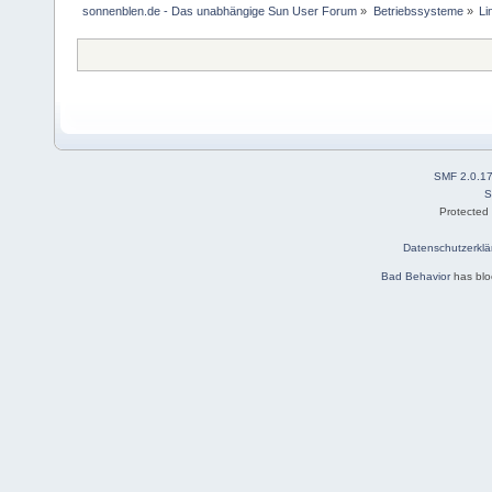
sonnenblen.de - Das unabhängige Sun User Forum
»
Betriebssysteme
»
Li
SMF 2.0.1
S
Protected
Datenschutzerklä
Bad Behavior
has bl