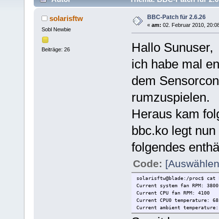
BBC-Patch für 2.6.26
solarisftw
«
am:
02. Februar 2010, 20:0
Sobl Newbie
Hallo Sunuser,
Beiträge: 26
ich habe mal en
dem Sensorcontr
rumzuspielen.
Heraus kam fol
bbc.ko legt nun 
folgendes enthäl
Code:
[Auswählen
solarisftw@blade:/proc$ cat 
Current system fan RPM: 3800
Current CPU fan RPM: 4100
Current CPU0 temperature: 68
Current ambient temperature: