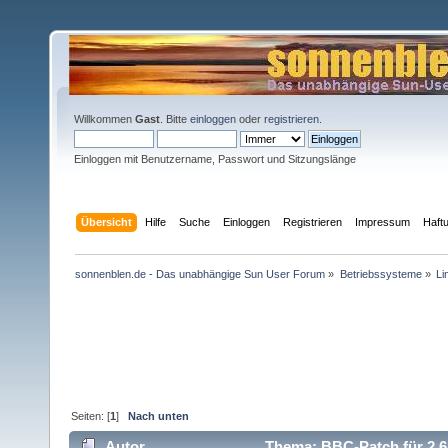
Willkommen
Gast
. Bitte
einloggen
oder
registrieren
.
Einloggen mit Benutzername, Passwort und Sitzungslänge
Übersicht
Hilfe
Suche
Einloggen
Registrieren
Impressum
Haft
sonnenblen.de - Das unabhängige Sun User Forum
»
Betriebssysteme
»
Li
Seiten: [
1
]
Nach unten
Autor
Thema: BBC-Patch für 2.6