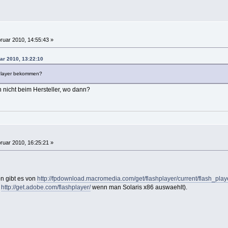
ruar 2010, 14:55:43 »
ar 2010, 13:22:10
Player bekommen?
 nicht beim Hersteller, wo dann?
ruar 2010, 16:25:21 »
on gibt es von
http://fpdownload.macromedia.com/get/flashplayer/current/flash_play
n
http://get.adobe.com/flashplayer/
wenn man Solaris x86 auswaehlt).