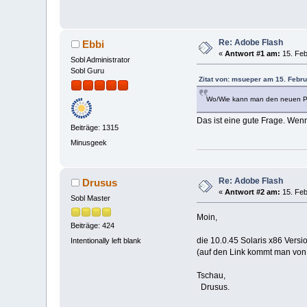
Re: Adobe Flash
Ebbi
«
Antwort #1 am:
15. Feb
Sobl Administrator
Sobl Guru
Zitat von: msueper am 15. Febru
Wo/Wie kann man den neuen 
Das ist eine gute Frage. Wenn
Beiträge: 1315
Minusgeek
Re: Adobe Flash
Drusus
«
Antwort #2 am:
15. Feb
Sobl Master
Moin,
Beiträge: 424
die 10.0.45 Solaris x86 Versi
Intentionally left blank
(auf den Link kommt man vo
Tschau,
Drusus.