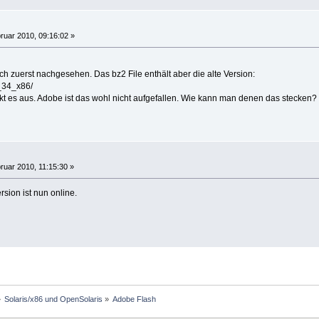
ruar 2010, 09:16:02 »
uch zuerst nachgesehen. Das bz2 File enthält aber die alte Version:
_34_x86/
kt es aus. Adobe ist das wohl nicht aufgefallen. Wie kann man denen das stecken?
ruar 2010, 11:15:30 »
sion ist nun online.
»
Solaris/x86 und OpenSolaris
»
Adobe Flash