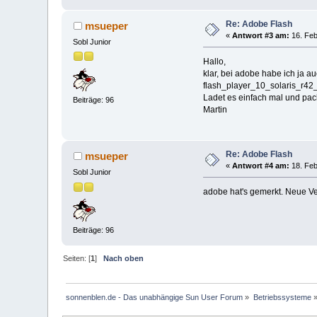
Re: Adobe Flash
msueper
«
Antwort #3 am:
16. Feb
Sobl Junior
Hallo,
klar, bei adobe habe ich ja a
flash_player_10_solaris_r42
Ladet es einfach mal und pac
Beiträge: 96
Martin
Re: Adobe Flash
msueper
«
Antwort #4 am:
18. Feb
Sobl Junior
adobe hat's gemerkt. Neue Ver
Beiträge: 96
Seiten: [
1
]
Nach oben
sonnenblen.de - Das unabhängige Sun User Forum
»
Betriebssysteme