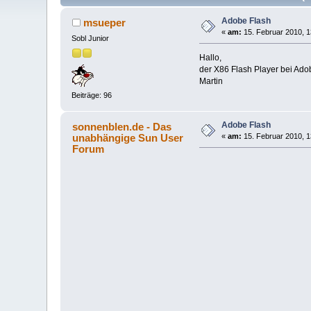
Adobe Flash
msueper
«
am:
15. Februar 2010, 1
Sobl Junior
Hallo,
der X86 Flash Player bei Ad
Martin
Beiträge: 96
Adobe Flash
sonnenblen.de - Das
unabhängige Sun User
«
am:
15. Februar 2010, 1
Forum