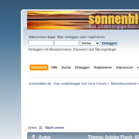
Willkommen
Gast
. Bitte
einloggen
oder
registrieren
.
Einloggen mit Benutzername, Passwort und Sitzungslänge
Übersicht
Hilfe
Suche
Einloggen
Registrieren
Impressum
H
sonnenblen.de - Das unabhängige Sun User Forum
»
Betriebssysteme
Seiten: [
1
]
Nach unten
Autor
Thema: Adobe Flash (G