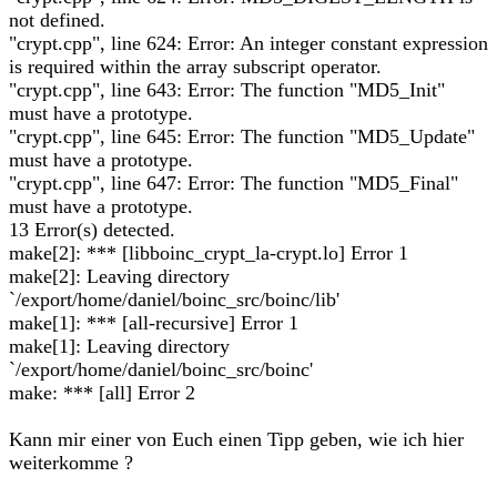
not defined.
"crypt.cpp", line 624: Error: An integer constant expression
is required within the array subscript operator.
"crypt.cpp", line 643: Error: The function "MD5_Init"
must have a prototype.
"crypt.cpp", line 645: Error: The function "MD5_Update"
must have a prototype.
"crypt.cpp", line 647: Error: The function "MD5_Final"
must have a prototype.
13 Error(s) detected.
make[2]: *** [libboinc_crypt_la-crypt.lo] Error 1
make[2]: Leaving directory
`/export/home/daniel/boinc_src/boinc/lib'
make[1]: *** [all-recursive] Error 1
make[1]: Leaving directory
`/export/home/daniel/boinc_src/boinc'
make: *** [all] Error 2
Kann mir einer von Euch einen Tipp geben, wie ich hier
weiterkomme ?