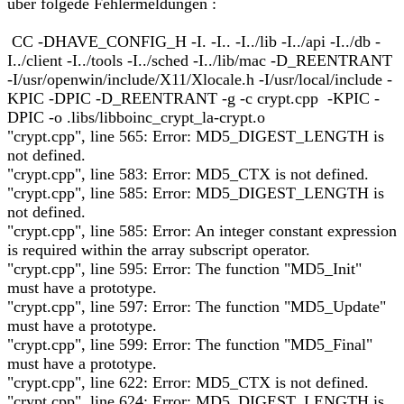
über folgede Fehlermeldungen :
CC -DHAVE_CONFIG_H -I. -I.. -I../lib -I../api -I../db -
I../client -I../tools -I../sched -I../lib/mac -D_REENTRANT
-I/usr/openwin/include/X11/Xlocale.h -I/usr/local/include -
KPIC -DPIC -D_REENTRANT -g -c crypt.cpp -KPIC -
DPIC -o .libs/libboinc_crypt_la-crypt.o
"crypt.cpp", line 565: Error: MD5_DIGEST_LENGTH is
not defined.
"crypt.cpp", line 583: Error: MD5_CTX is not defined.
"crypt.cpp", line 585: Error: MD5_DIGEST_LENGTH is
not defined.
"crypt.cpp", line 585: Error: An integer constant expression
is required within the array subscript operator.
"crypt.cpp", line 595: Error: The function "MD5_Init"
must have a prototype.
"crypt.cpp", line 597: Error: The function "MD5_Update"
must have a prototype.
"crypt.cpp", line 599: Error: The function "MD5_Final"
must have a prototype.
"crypt.cpp", line 622: Error: MD5_CTX is not defined.
"crypt.cpp", line 624: Error: MD5_DIGEST_LENGTH is