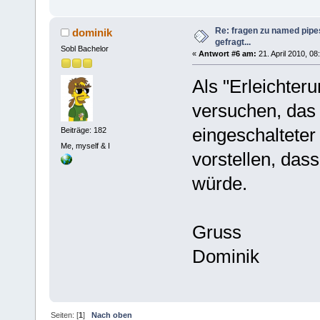
Re: fragen zu named pipe
dominik
gefragt...
Sobl Bachelor
«
Antwort #6 am:
21. April 2010, 08
Als "Erleichter
versuchen, das 
eingeschalteter
Beiträge: 182
Me, myself & I
vorstellen, das
würde.
Gruss
Dominik
Seiten: [
1
]
Nach oben