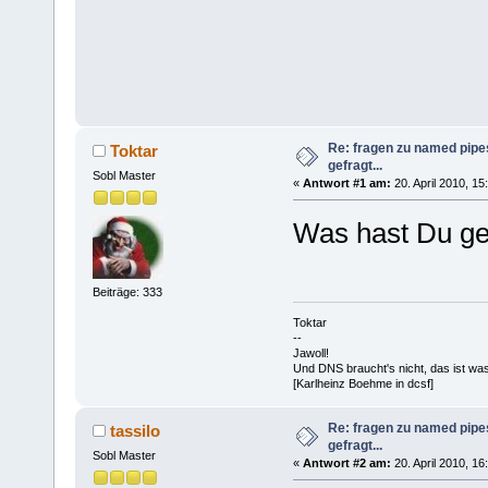
Re: fragen zu named pipe
Toktar
gefragt...
Sobl Master
«
Antwort #1 am:
20. April 2010, 15
Was hast Du g
Beiträge: 333
Toktar
--
Jawoll!
Und DNS braucht's nicht, das ist wa
[Karlheinz Boehme in dcsf]
Re: fragen zu named pipe
tassilo
gefragt...
Sobl Master
«
Antwort #2 am:
20. April 2010, 16