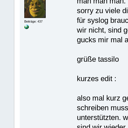
man man man. du
sorry zu viele d
für syslog brau
Beiträge: 437
wir nicht, sind
gucks mir mal a
grüße tassilo
kurzes edit :
also mal kurz g
schreiben mus
unterstützten. w
sind wir wieder