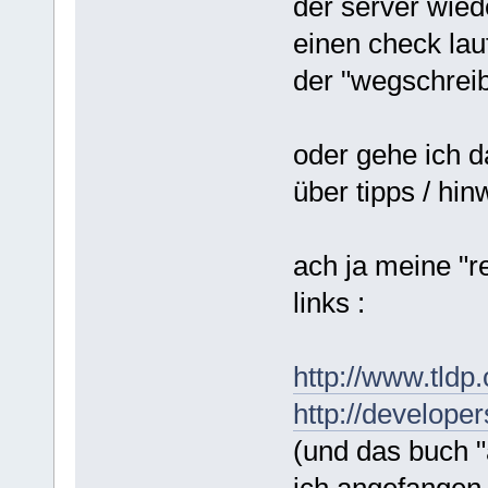
der server wied
einen check lau
der "wegschreib
oder gehe ich d
über tipps / hi
ach ja meine "r
links :
http://www.tldp
http://develope
(und das buch 