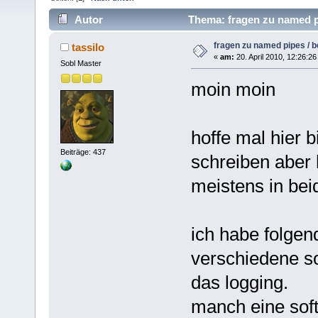
Autor
Thema: fragen zu named pi
fragen zu named pipes / b
tassilo
«
am:
20. April 2010, 12:26:26
Sobl Master
moin moin
hoffe mal hier b
Beiträge: 437
schreiben aber 
meistens in bei
ich habe folgen
verschiedene so
das logging.
manch eine soft