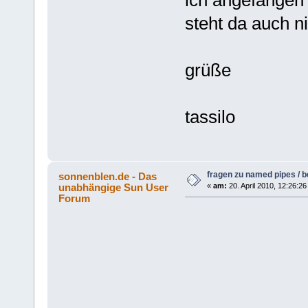
ich angefangen 
steht da auch ni
grüße
tassilo
fragen zu named pipes / b
sonnenblen.de - Das
unabhängige Sun User
«
am:
20. April 2010, 12:26:26
Forum