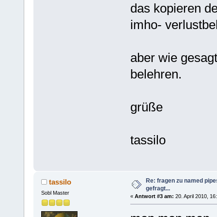
das kopieren des
imho- verlustbeh
aber wie gesagt
belehren.
grüße
tassilo
Re: fragen zu named pipe
tassilo
gefragt...
Sobl Master
«
Antwort #3 am:
20. April 2010, 16