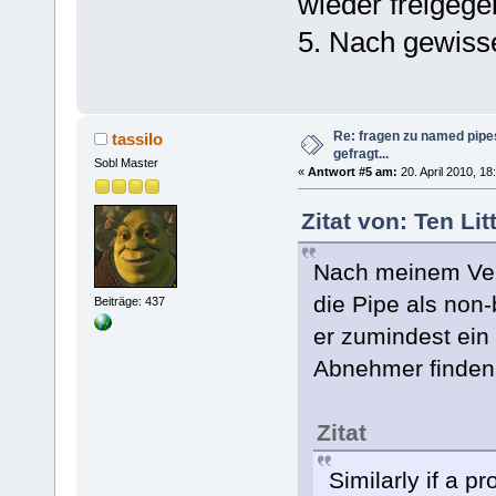
wieder freigege
5. Nach gewisse
Re: fragen zu named pipe
tassilo
gefragt...
Sobl Master
«
Antwort #5 am:
20. April 2010, 18
Zitat von: Ten Li
Nach meinem Ver
die Pipe als no
Beiträge: 437
er zumindest ein 
Abnehmer finden
Zitat
Similarly if a p