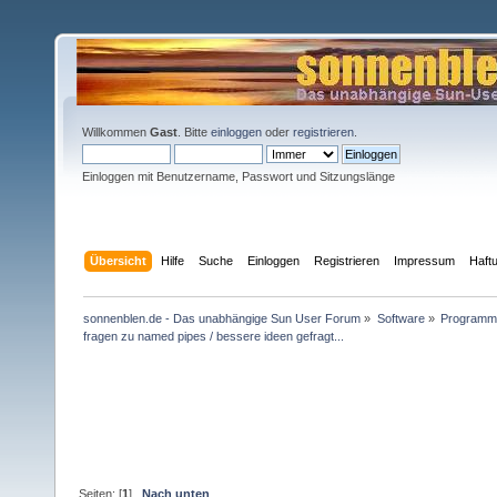
Willkommen
Gast
. Bitte
einloggen
oder
registrieren
.
Einloggen mit Benutzername, Passwort und Sitzungslänge
Übersicht
Hilfe
Suche
Einloggen
Registrieren
Impressum
Haft
sonnenblen.de - Das unabhängige Sun User Forum
»
Software
»
Programmi
fragen zu named pipes / bessere ideen gefragt...
Seiten: [
1
]
Nach unten