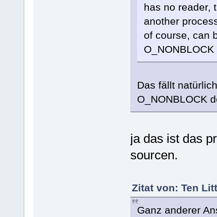
has no reader, t
another process
of course, can 
O_NONBLOCK fla
Das fällt natürl
O_NONBLOCK dor
ja das ist das p
sourcen.
Zitat von: Ten Li
Ganz anderer An