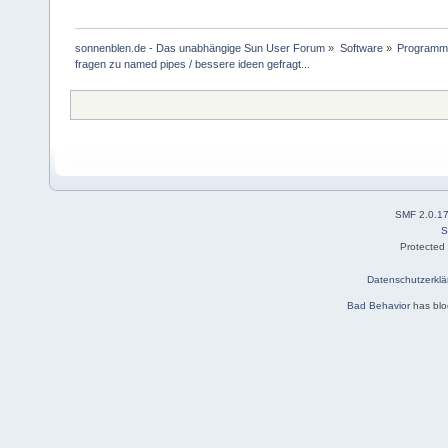
sonnenblen.de - Das unabhängige Sun User Forum
»
Software
»
Programmi
fragen zu named pipes / bessere ideen gefragt...
SMF 2.0.1
S
Protected
Datenschutzerklä
Bad Behavior
has bl