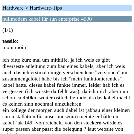
Hardware > Hardware-Tips
nullmodem kabel für sun enterprise 4500
(1/1)
tassilo
:
moin moin
ich bitte kurz mal um mithilfe. ja ich weis es gibt
diverseste anleitung zum bau eines kabels, aber ich weis
auch das ich erstmal einige verschiendene "versionen" mir
zusammengelötet habe bis ich "mein funktionierendes"
kabel hatte. dieses kabel funkte immer. leider hab ich es
vergessen (ich wusste da fehlt was). da ich mich aber nun
schon ca 450km weiter östlich befinde als das kabel macht
es keinen sinn nochmal umzukehren.
ein kollege der morgen auch dabei ist (abbau einer kleinen
sun installation für unser museum) meinte er hätte ein
kabel "ak 149" von reichelt. von den steckern würde es
super passen aber passt die belegung ? laut website von