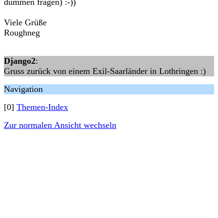
dummen fragen) :-))
Viele Grüße
Roughneg
Django2
:
Gruss zurück von einem Exil-Saarländer in Lothringen :)
Navigation
[0]
Themen-Index
Zur normalen Ansicht wechseln