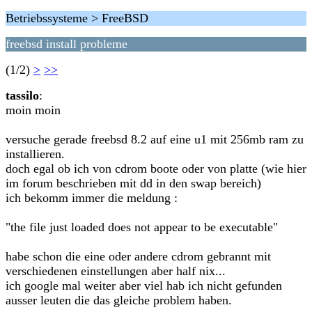
Betriebssysteme > FreeBSD
freebsd install probleme
(1/2)
>
>>
tassilo
:
moin moin
versuche gerade freebsd 8.2 auf eine u1 mit 256mb ram zu
installieren.
doch egal ob ich von cdrom boote oder von platte (wie hier
im forum beschrieben mit dd in den swap bereich)
ich bekomm immer die meldung :
"the file just loaded does not appear to be executable"
habe schon die eine oder andere cdrom gebrannt mit
verschiedenen einstellungen aber half nix...
ich google mal weiter aber viel hab ich nicht gefunden
ausser leuten die das gleiche problem haben.