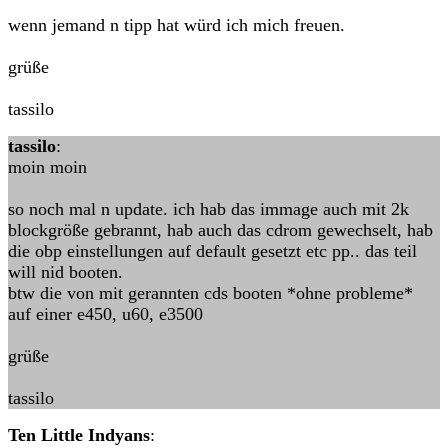
wenn jemand n tipp hat würd ich mich freuen.
grüße
tassilo
tassilo
:
moin moin
so noch mal n update. ich hab das immage auch mit 2k
blockgröße gebrannt, hab auch das cdrom gewechselt, hab
die obp einstellungen auf default gesetzt etc pp.. das teil
will nid booten.
btw die von mit gerannten cds booten *ohne probleme*
auf einer e450, u60, e3500
grüße
tassilo
Ten Little Indyans
: