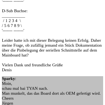
'------- -------'
D-Sub Buchse:
___________
/ 1 2 3 4 \
/ 5 6 7 8 9 \
'------- -------'
Leider hatte ich mit dieser Belegung keinen Erfolg. Daher
meine Frage, ob zufällig jemand ein Stück Dokumentation
über die Pinbelegung der seriellen Schnittstelle auf dem
Mainboard hat?
Vielen Dank und freundliche Grüße
Denis
Sparky
:
Moin,
schau mal bai TYAN nach.
Man munkelt, das das Board dort als OEM gefertigt wird.
Cheers
Jürgen