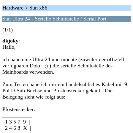
Hardware > Sun x86
Sun Ultra 24 - Serielle Schnittstelle / Serial Port
(1/1)
dkjoky
:
Hallo,
ich habe eine Ultra 24 und möchte (zuwider der offiziell
verfügbaren Doku ;) ) die serielle Schnittstelle des
Mainboards verwenden.
Zum Testen habe ich mir ein handelsübliches Kabel mit 9
Pol D-Sub Buchse und Pfostenstecker gekauft. Die
Belegung sieht wie folgt aus:
Pfostenstecker:
___________
| 1 3 5 7 9 |
| 2 4 6 8 X |