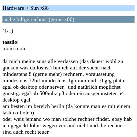
Hardware > Sun x86
suche billge rechner (gerne x86)
(1/1)
tassilo
:
moin moin
da mich meine suns alle verlassen (das dauert wohl zu
gucken was da los ist) bin ich auf der suche nach
mindestens 8 (gerne mehr) rechnern. voraussetung
mindestens 32bit mindestens 1gb ram und 10 gig platte.
egal ob desktop oder server. und natürlich möglichst
günstig. egal ob 500mhz p3 oder ein ausgemusteter p4
desktop egal.
am besten im bereich berlin (da könnte man es mit einem
lasttaxi holen).
oder weis jemand wo man solche rechner findet. ebay hab
ich geguckt lohnt wegen versand nicht und die rechner
sind auch recht teuer.