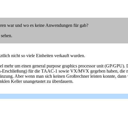
mmieren war und wo es keine Anwendungen für gab?
 sehen.
tlich nicht so viele Einheiten verkauft wurden.
s viel mehr um einen general purpose graphics processor unit (GP/GPU).
Gas-Erschließung) für die TAAC-1 sowie VX/MVX gegeben haben, die 
nzung. Aber wenn man sich keinen Großrechner leisten konnte, dann war
klen Keller unangetastet zu überdauern.