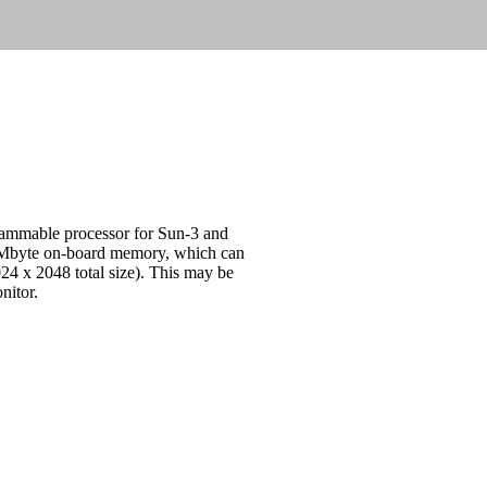
rammable processor for Sun-3 and
8-Mbyte on-board memory, which can
024 x 2048 total size). This may be
nitor.