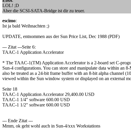
Ebbi
:
LOL! ;D
Aber die SCSI-SATA-Bridge ist dir zu teuer.
escimo
:
Ist ja bald Weihnachten ;)
UPDATE, entnommen aus der Sun Price List, Dec 1988 (PDF)
--- Zitat ---Seite 6:
TAAC-1 Application Accelerator
* The TAAC-1(TM) Application Accelerator is a 2-board set C-prog
Sun-4 configurations. You can store and manipulate data within an 
also be treated as a 24-bit frame buffer with an 8-bit alpha channel (1
viewed within the Sun window system or displayed on an external mo
Seite 18
TAAC-1 Application Accelerator 29,400.00 USD
TAAC-1 1/4" software 600.00 USD
TAAC-1 1/2" software 600.00 USD
--- Ende Zitat ---
Mmm, ok geht wohl auch in Sun-4/xxx Workstations