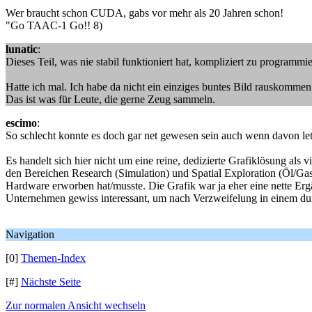
Wer braucht schon CUDA, gabs vor mehr als 20 Jahren schon!
"Go TAAC-1 Go!! 8)
lunatic
:
Dieses Teil, was nie stabil funktioniert hat, kompliziert zu progra
Hatte ich mal. Ich habe da nicht ein einziges buntes Bild rauskommen
Das ist was für Leute, die gerne Zeug sammeln.
escimo
:
So schlecht konnte es doch gar net gewesen sein auch wenn davon letz
Es handelt sich hier nicht um eine reine, dedizierte Grafiklösung al
den Bereichen Research (Simulation) und Spatial Exploration (Öl/
Hardware erworben hat/musste. Die Grafik war ja eher eine nette Ergä
Unternehmen gewiss interessant, um nach Verzweifelung in einem dun
Navigation
[0]
Themen-Index
[#]
Nächste Seite
Zur normalen Ansicht wechseln