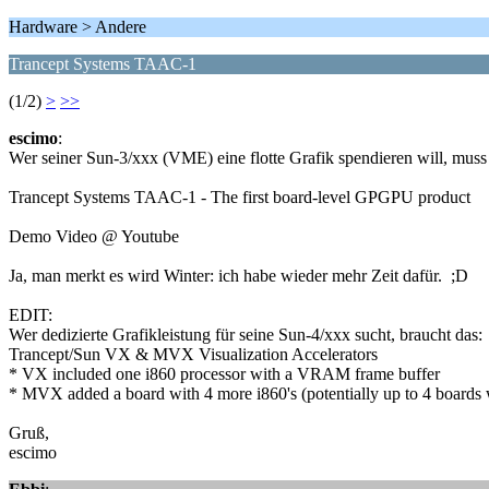
Hardware > Andere
Trancept Systems TAAC-1
(1/2)
>
>>
escimo
:
Wer seiner Sun-3/xxx (VME) eine flotte Grafik spendieren will, mus
Trancept Systems TAAC-1 - The first board-level GPGPU product
Demo Video @ Youtube
Ja, man merkt es wird Winter: ich habe wieder mehr Zeit dafür. ;D
EDIT:
Wer dedizierte Grafikleistung für seine Sun-4/xxx sucht, braucht das:
Trancept/Sun VX & MVX Visualization Accelerators
* VX included one i860 processor with a VRAM frame buffer
* MVX added a board with 4 more i860's (potentially up to 4 boards 
Gruß,
escimo