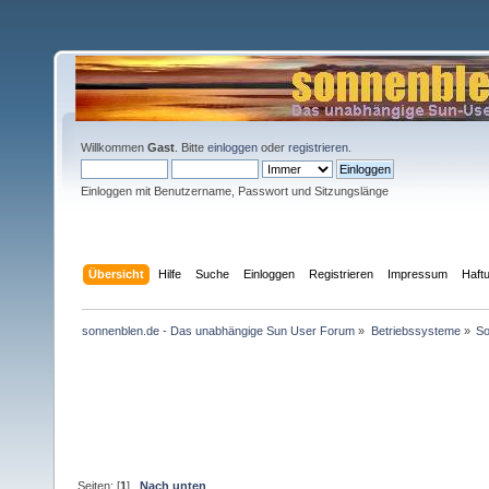
Willkommen
Gast
. Bitte
einloggen
oder
registrieren
.
Einloggen mit Benutzername, Passwort und Sitzungslänge
Übersicht
Hilfe
Suche
Einloggen
Registrieren
Impressum
Haft
sonnenblen.de - Das unabhängige Sun User Forum
»
Betriebssysteme
»
So
Seiten: [
1
]
Nach unten