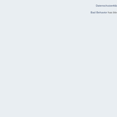
Datenschutzerklä
Bad Behavior
has bl