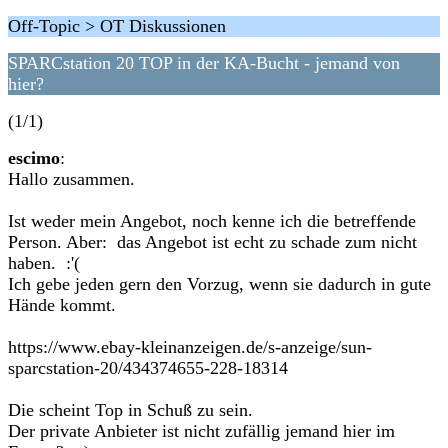
Off-Topic > OT Diskussionen
SPARCstation 20 TOP in der KA-Bucht - jemand von
hier?
(1/1)
escimo
:
Hallo zusammen.
Ist weder mein Angebot, noch kenne ich die betreffende
Person. Aber: das Angebot ist echt zu schade zum nicht
haben. :'(
Ich gebe jeden gern den Vorzug, wenn sie dadurch in gute
Hände kommt.
https://www.ebay-kleinanzeigen.de/s-anzeige/sun-
sparcstation-20/434374655-228-18314
Die scheint Top in Schuß zu sein.
Der private Anbieter ist nicht zufällig jemand hier im