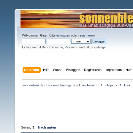
Willkommen
Gast
. Bitte
einloggen
oder
registrieren
.
Einloggen mit Benutzername, Passwort und Sitzungslänge
Übersicht
Hilfe
Suche
Einloggen
Registrieren
Impressum
Haft
sonnenblen.de - Das unabhängige Sun User Forum
»
Off-Topic
»
OT Disku
Seiten: [
1
]
Nach unten