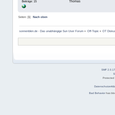
Thomas
Beiträge: 15
Seiten: [
1
]
Nach oben
sonnenblen.de - Das unabhängige Sun User Forum
»
Off-Topic
»
OT Disku
SMF 2.0.1
S
Protected
Datenschutzerklä
Bad Behavior
has bl