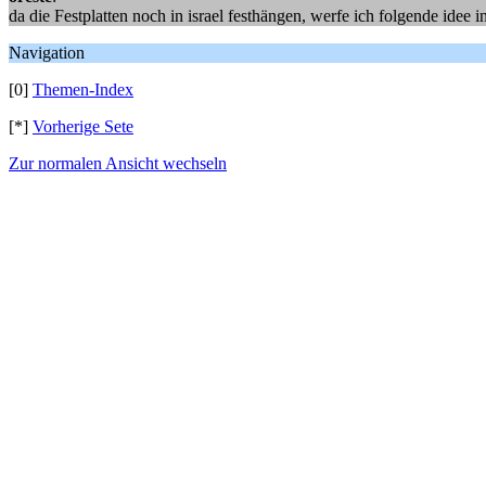
da die Festplatten noch in israel festhängen, werfe ich folgende id
Navigation
[0]
Themen-Index
[*]
Vorherige Sete
Zur normalen Ansicht wechseln