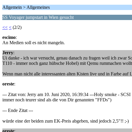
Allgemein > Allgemeines
SS Voyager jumpstart in Wien gesucht
<<
<
(2/2)
escimo
:
An Medien soll es nicht mangeln.
Jerry
:
Ui danke - ich war versucht, genau danach zu fragen weil ich zwar S
T110 - immer noch ganz hübsche Hobel) mit Qemu rummachen wollte. Sp
Wenn man nicht alle interessanten alten Kisten live und in Farbe auf
oreste
:
--- Zitat von: Jerry am 10. Juni 2020, 16:39:34 ---Holy smoke - SCSI
immer noch teurer sind als die von Dir genannten "FFDs")
--- Ende Zitat ---
würde eine der beiden zum EK-Preis abgeben, sind jedoch 2,5"!! ;-)
oreste
: