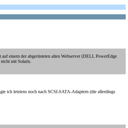
nheit auf einem der abgerüsteten alten Webserver (DELL PowerEdge
icht mit Solaris.
fragte ich letztens noch nach SCSI-SATA-Adaptern (die allerdings