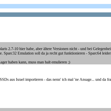
olaris 2.7-10 hier habe, aber ältere Versionen nicht - und bei Gelege
arc32 Emulation soll da ja recht gut funktionieren - Sparc64 leider n
 Lager haben kann, muss man halt emulieren ;)
 SSDs aus Israel importieren - das nenn' ich mal 'ne Ansage... und da 