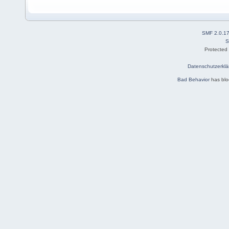
SMF 2.0.1
S
Protected
Datenschutzerklä
Bad Behavior
has bl