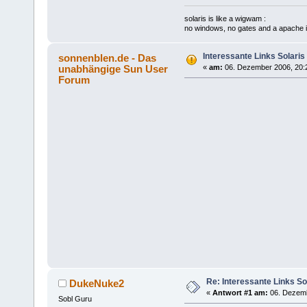
solaris is like a wigwam :
no windows, no gates and a apache i
Interessante Links Solari
sonnenblen.de - Das
unabhängige Sun User
«
am:
06. Dezember 2006, 20:
Forum
Re: Interessante Links S
DukeNuke2
«
Antwort #1 am:
06. Dezemb
Sobl Guru