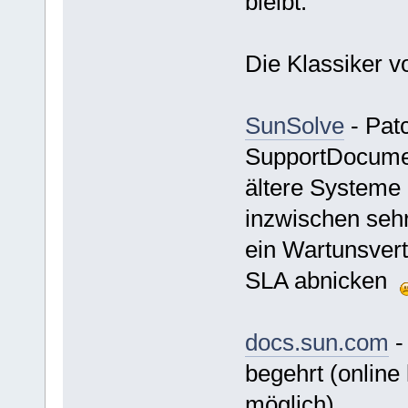
bleibt.
Die Klassiker 
SunSolve
- Pat
SupportDocumen
ältere Systeme 
inzwischen sehr 
ein Wartunsvert
SLA abnicken
docs.sun.com
-
begehrt (online
möglich).