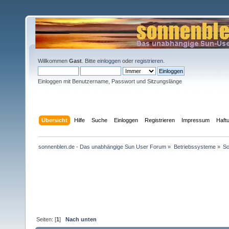
Willkommen
Gast
. Bitte
einloggen
oder
registrieren
.
Einloggen mit Benutzername, Passwort und Sitzungslänge
Übersicht
Hilfe
Suche
Einloggen
Registrieren
Impressum
Haft
sonnenblen.de - Das unabhängige Sun User Forum
»
Betriebssysteme
»
So
Seiten: [
1
]
Nach unten