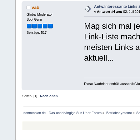
Antw:Interessante Links
vab
«
Antwort #4 am:
02. Juli 20
Global Moderator
Sobl Guru
Mag sich mal je
Beiträge: 517
Link-Liste mac
meisten Links a
aktuell...
Diese Nachricht enthält ausschließlic
Seiten: [
1
]
Nach oben
sonnenblen.de - Das unabhängige Sun User Forum
»
Betriebssysteme
»
So