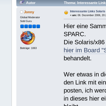
Autor
Thema: Interessante Link
Interessante Links Solari
Jonny
«
am:
06. Dezember 2006, 20:
Global Moderator
Sobl Guru
Hier eine Samm
SPARC.
Die Solaris/x8
Beiträge: 1063
hier im Board "
behandelt.
Wer etwas in di
den Link mit ei
posten, ich wer
in dieses hier 