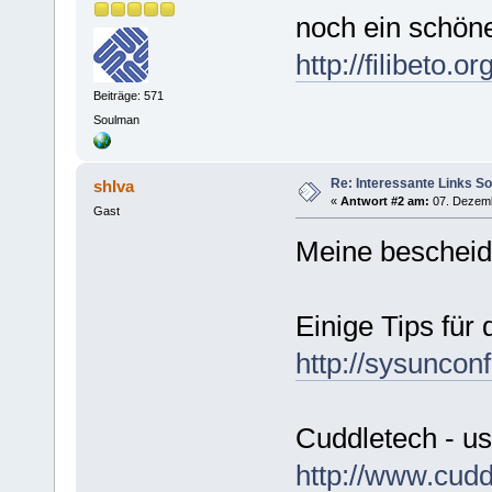
noch ein schöne
http://filibeto.o
Beiträge: 571
Soulman
Re: Interessante Links S
shIva
«
Antwort #2 am:
07. Dezemb
Gast
Meine bescheide
Einige Tips für
http://sysunconf
Cuddletech - us
http://www.cud