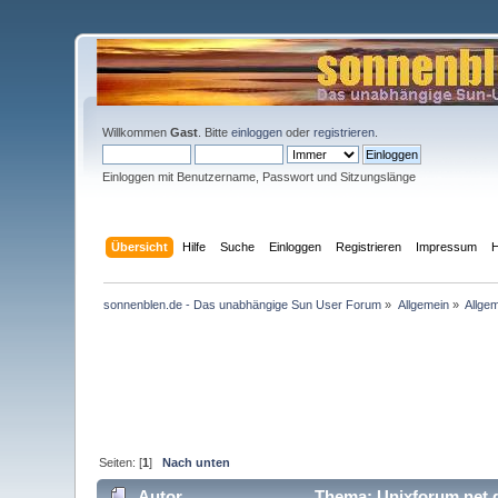
Willkommen
Gast
. Bitte
einloggen
oder
registrieren
.
Einloggen mit Benutzername, Passwort und Sitzungslänge
Übersicht
Hilfe
Suche
Einloggen
Registrieren
Impressum
H
sonnenblen.de - Das unabhängige Sun User Forum
»
Allgemein
»
Allge
Seiten: [
1
]
Nach unten
Autor
Thema: Unixforum.net 