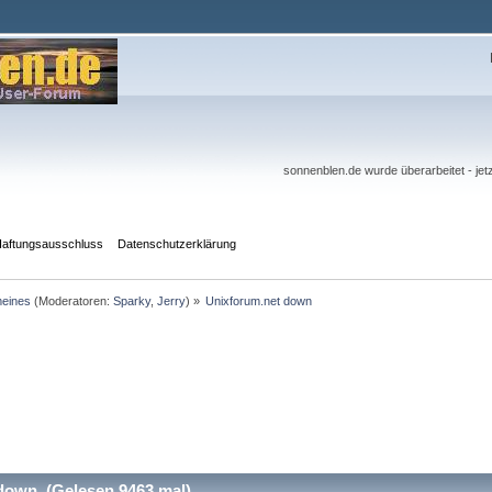
sonnenblen.de wurde überarbeitet - j
aftungsausschluss
Datenschutzerklärung
meines
(Moderatoren:
Sparky
,
Jerry
) »
Unixforum.net down
down (Gelesen 9463 mal)