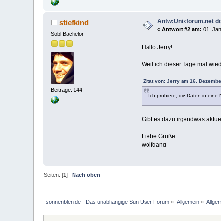
Antw:Unixforum.net d
stiefkind
«
Antwort #2 am:
01. Jan
Sobl Bachelor
Hallo Jerry!
Weil ich dieser Tage mal wie
Zitat von: Jerry am 16. Dezembe
Beiträge: 144
Ich probiere, die Daten in eine
Gibt es dazu irgendwas aktue
Liebe Grüße
wolfgang
Seiten: [
1
]
Nach oben
sonnenblen.de - Das unabhängige Sun User Forum
»
Allgemein
»
Allge