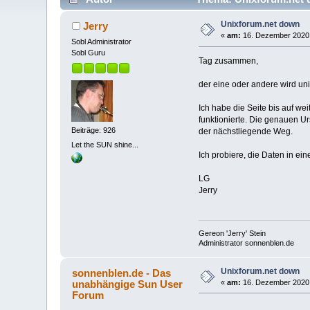
Unixforum.net down
Jerry
«
am:
16. Dezember 2020,
Sobl Administrator
Sobl Guru
Tag zusammen,
der eine oder andere wird un
Ich habe die Seite bis auf wei
funktionierte. Die genauen U
Beiträge: 926
der nächstliegende Weg.
Let the SUN shine...
Ich probiere, die Daten in ei
LG
Jerry
Gereon 'Jerry' Stein
Administrator sonnenblen.de
Unixforum.net down
sonnenblen.de - Das
unabhängige Sun User
«
am:
16. Dezember 2020,
Forum