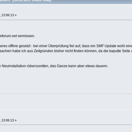
 13:06:13 »
ixforum.net vermissen.
teres offline gesetzt - bei einer Überprüfung fiel auf, dass ein SMF Update wohl ein
rsachen habe ich aus Zeitgründen bisher nicht finden können, da die kaputte Seite
ne Neuinstallation rüberzuretten, das Ganze kann aber etwas dauern.
 13:06:13 »