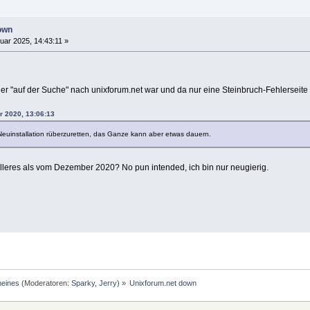
own
uar 2025, 14:43:11 »
der "auf der Suche" nach unixforum.net war und da nur eine Steinbruch-Fehlerseite
r 2020, 13:06:13
 Neuinstallation rüberzuretten, das Ganze kann aber etwas dauern.
lleres als vom Dezember 2020? No pun intended, ich bin nur neugierig.
meines
(Moderatoren:
Sparky
,
Jerry
) »
Unixforum.net down