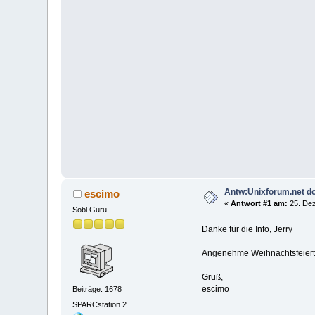
Antw:Unixforum.net d
escimo
«
Antwort #1 am:
25. Dez
Sobl Guru
Danke für die Info, Jerry
Angenehme Weihnachtsfeiertag
Gruß,
escimo
Beiträge: 1678
SPARCstation 2